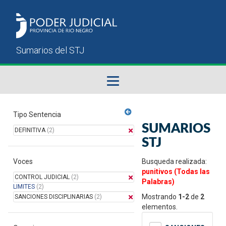
Fallos del STJ
Tipo Sentencia
SUMARIOS
DEFINITIVA
(2)
Sumarios del STJ
STJ
Voces
Manual del Usuario
Busqueda realizada:
punitivos (Todas las
CONTROL JUDICIAL
(2)
Palabras)
LIMITES
(2)
Mostrando
1-2
de
2
SANCIONES DISCIPLINARIAS
(2)
elementos.