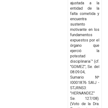
ajustada a la
entidad de la
falta cometida y
encuentra
sustento
motivante en los
fundamentos
expuestos por el
órgano que
ejerció la
potestad
disciplinaria´" (cf.
"GOMEZ", Se. del
08.09.04,
Sumario Nº
I0001876 SAIJ -
STJRNS3:
"HERNANDEZ"
Se. 127/08).
(Voto de la Dra.