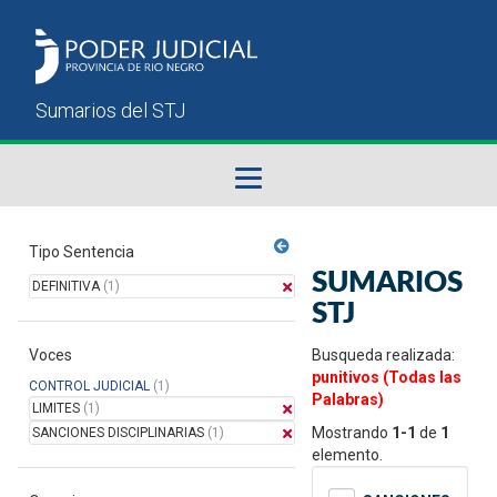
Fallos del STJ
Tipo Sentencia
SUMARIOS
DEFINITIVA
(1)
Sumarios del STJ
STJ
Voces
Manual del Usuario
Busqueda realizada:
punitivos (Todas las
CONTROL JUDICIAL
(1)
Palabras)
LIMITES
(1)
Mostrando
1-1
de
1
SANCIONES DISCIPLINARIAS
(1)
elemento.