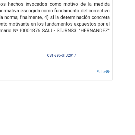
de los hechos invocados como motivo de la medida
la normativa escogida como fundamento del correctivo
a norma; finalmente, 4) si la determinación concreta
stento motivante en los fundamentos expuestos por el
4, Sumario Nº I0001876 SAIJ - STJRNS3: "HERNANDEZ"
CS1-395-STJ2017
Fallo