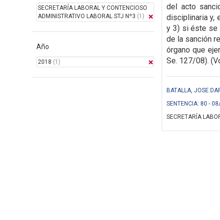
del acto sanci
SECRETARÍA LABORAL Y CONTENCIOSO
ADMINISTRATIVO LABORAL STJ Nº3
(1)
disciplinaria y
y 3) si éste se
de la sanción r
Año
órgano que eje
Se. 127/08). (Vo
2018
(1)
BATALLA, JOSE DA
SENTENCIA: 80 - 08
SECRETARÍA LABOR