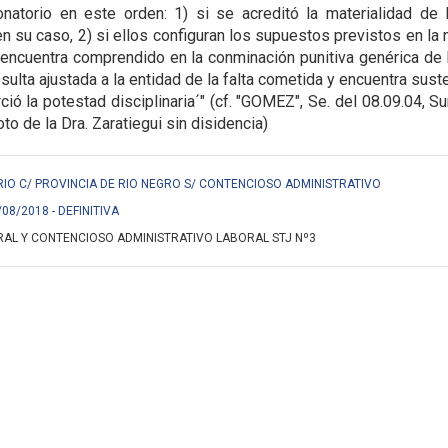
onatorio en este orden: 1) si se acreditó la materialidad 
, en su caso, 2) si ellos configuran los supuestos previstos en 
 encuentra comprendido en la conminación punitiva genérica de l
esulta ajustada a la entidad de la falta cometida y encuentra su
rció la potestad disciplinaria´" (cf. "GOMEZ", Se. del 08.09.0
to de la Dra. Zaratiegui sin disidencia)
RIO C/ PROVINCIA DE RIO NEGRO S/ CONTENCIOSO ADMINISTRATIVO
/08/2018 - DEFINITIVA
AL Y CONTENCIOSO ADMINISTRATIVO LABORAL STJ Nº3