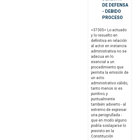
DE DEFENSA
- DEBIDO
PROCESO
<37305> Lo actuado
y lo resuelto en
definitiva en relación
al actor en instancia
administrativa no se
adecua en lo
esencial a un
procedimiento que
permita la emisión de
un acto
administrativo válido,
tanto menos si es
punitivo; y
puntualmente
también advierto - al
extremo de expresar
una perogrullada -
que en modo alguno
podría soslayarse lo
previsto en la
Constitución