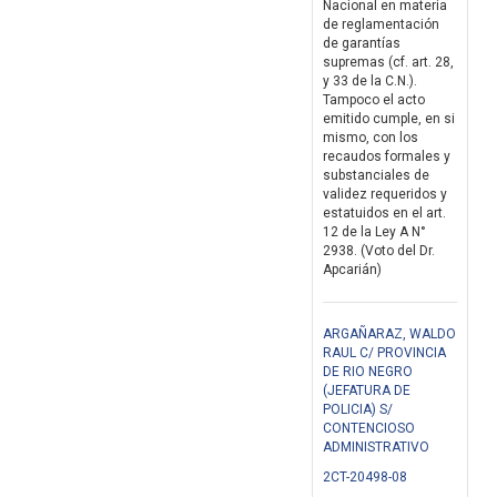
Nacional en materia
de reglamentación
de garantías
supremas (cf. art. 28,
y 33 de la C.N.).
Tampoco el acto
emitido cumple, en si
mismo, con los
recaudos formales y
substanciales de
validez requeridos y
estatuidos en el art.
12 de la Ley A N°
2938. (Voto del Dr.
Apcarián)
ARGAÑARAZ, WALDO
RAUL C/ PROVINCIA
DE RIO NEGRO
(JEFATURA DE
POLICIA) S/
CONTENCIOSO
ADMINISTRATIVO
2CT-20498-08