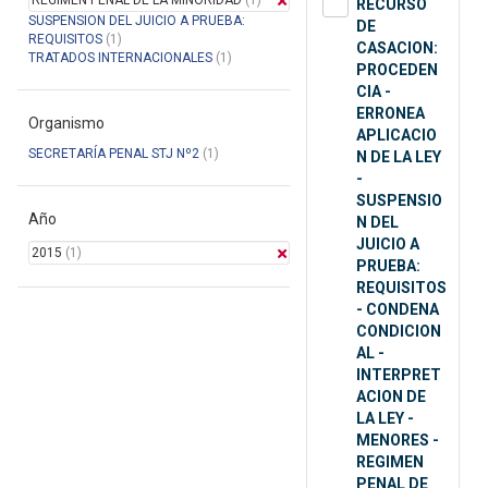
REGIMEN PENAL DE LA MINORIDAD
(1)
RECURSO
SUSPENSION DEL JUICIO A PRUEBA:
DE
REQUISITOS
(1)
CASACION:
TRATADOS INTERNACIONALES
(1)
PROCEDEN
CIA -
ERRONEA
Organismo
APLICACIO
SECRETARÍA PENAL STJ Nº2
(1)
N DE LA LEY
-
SUSPENSIO
Año
N DEL
JUICIO A
2015
(1)
PRUEBA:
REQUISITOS
- CONDENA
CONDICION
AL -
INTERPRET
ACION DE
LA LEY -
MENORES -
REGIMEN
PENAL DE