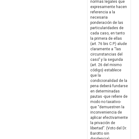
normas legales que
expresamente hacen
referencia a la
necesaria
ponderación de las
particularidades de
cada caso, en tanto
la primera de ellas
(art. 76 bis C.P.) alude
claramente a “las
circunstancias del
caso” y la segunda
(art. 26 del mismo
código) establece
que la
condicionalidad de la
pena deberá fundarse
en determinadas
pautas -que refiere de
modo no taxativo-
que “demuestren la
inconveniencia de
aplicar efectivamente
la privación de
libertad”. (Voto del Dr.
Barotto sin
disidencia)