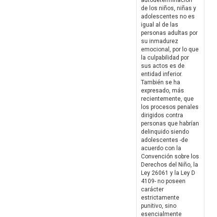
autodeterminación
de los niños, niñas y
adolescentes no es
igual al de las
personas adultas por
su inmadurez
emocional, por lo que
la culpabilidad por
sus actos es de
entidad inferior.
También se ha
expresado, más
recientemente, que
los procesos penales
dirigidos contra
personas que habrían
delinquido siendo
adolescentes -de
acuerdo con la
Convención sobre los
Derechos del Niño, la
Ley 26061 y la Ley D
4109- no poseen
carácter
estrictamente
punitivo, sino
esencialmente