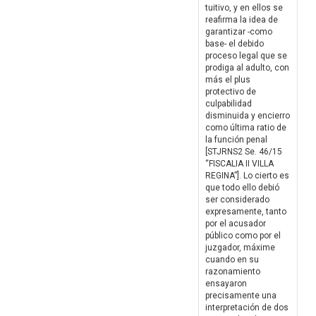
tuitivo, y en ellos se
reafirma la idea de
garantizar -como
base- el debido
proceso legal que se
prodiga al adulto, con
más el plus
protectivo de
culpabilidad
disminuida y encierro
como última ratio de
la función penal
[STJRNS2 Se. 46/15
“FISCALIA II VILLA
REGINA”]. Lo cierto es
que todo ello debió
ser considerado
expresamente, tanto
por el acusador
público como por el
juzgador, máxime
cuando en su
razonamiento
ensayaron
precisamente una
interpretación de dos