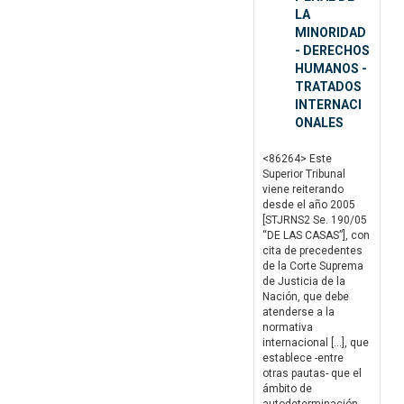
LA
MINORIDAD
- DERECHOS
HUMANOS -
TRATADOS
INTERNACI
ONALES
<86264> Este
Superior Tribunal
viene reiterando
desde el año 2005
[STJRNS2 Se. 190/05
“DE LAS CASAS”], con
cita de precedentes
de la Corte Suprema
de Justicia de la
Nación, que debe
atenderse a la
normativa
internacional […], que
establece -entre
otras pautas- que el
ámbito de