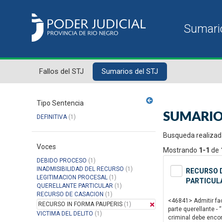
Fallos del STJ
Sumarios del STJ
Tipo Sentencia
SUMARIO
DEFINITIVA
(1)
Busqueda realizad
Voces
Mostrando
1-1
de
DEBIDO PROCESO
(1)
INADMISIBILIDAD DEL RECURSO
(1)
RECURSO D
LEGITIMACION PROCESAL
(1)
PARTICULA
QUERELLANTE PARTICULAR
(1)
RECURSO DE CASACION
(1)
<46841> Admitir fac
RECURSO IN FORMA PAUPERIS
(1)
parte querellante - 
VICTIMA DEL DELITO
(1)
criminal debe encon