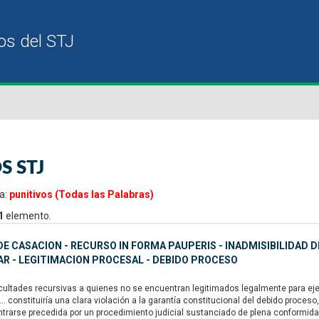
S STJ
a:
punitivos (Todas las Palabras)
1
elemento.
E CASACION - RECURSO IN FORMA PAUPERIS - INADMISIBILIDAD D
R - LEGITIMACION PROCESAL - DEBIDO PROCESO
ultades recursivas a quienes no se encuentran legitimados legalmente para ejerc
“... constituiría una clara violación a la garantía constitucional del debido proc
trarse precedida por un procedimiento judicial sustanciado de plena conformidad