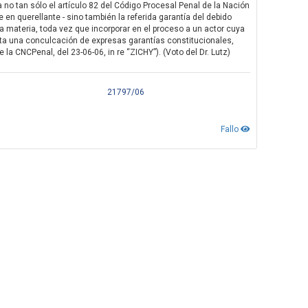
 no tan sólo el artículo 82 del Código Procesal Penal de la Nación
se en querellante - sino también la referida garantía del debido
e la materia, toda vez que incorporar en el proceso a un actor cuya
porta una conculcación de expresas garantías constitucionales,
 la CNCPenal, del 23-06-06, in re “ZICHY”). (Voto del Dr. Lutz)
21797/06
Fallo