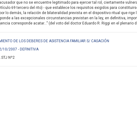
acusador que no se encuentre legitimado para ejercer tal rol, ciertamente vulnera
rtículo 69 tercero del rito) - que establece los requisitos exigidos para constituir
or lo demás, la relación de bilateralidad prevista en el dispositivo ritual que rig
sponde a las excepcionales circunstancias previstan en la ley, en definitiva, im
encia corresponde acatar...” (del voto del doctor Eduardo R. Riggi en el plenario de
PLIMIENTO DE LOS DEBERES DE ASISTENCIA FAMILIAR S/ CASACIÓN
2/10/2007 - DEFINITIVA
 STJ Nº2