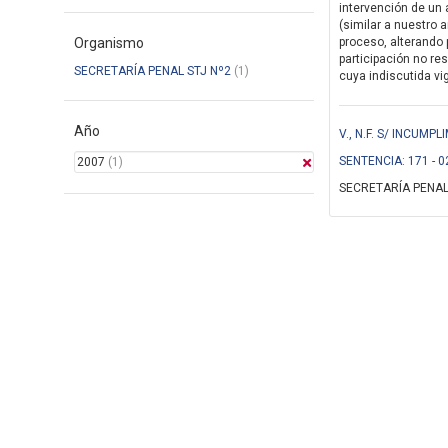
intervención de un 
(similar a nuestro a
Organismo
proceso, alterando p
participación no re
SECRETARÍA PENAL STJ Nº2
(1)
cuya indiscutida vig
Año
V., N.F. S/ INCUM
SENTENCIA: 171 - 0
2007
(1)
SECRETARÍA PENAL