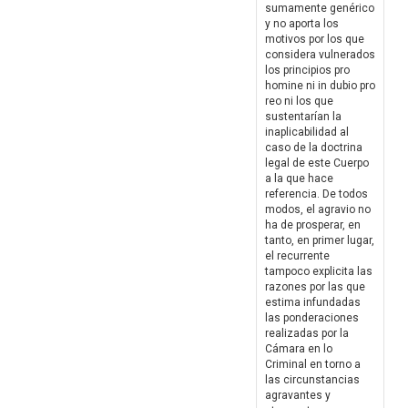
sumamente genérico
y no aporta los
motivos por los que
considera vulnerados
los principios pro
homine ni in dubio pro
reo ni los que
sustentarían la
inaplicabilidad al
caso de la doctrina
legal de este Cuerpo
a la que hace
referencia. De todos
modos, el agravio no
ha de prosperar, en
tanto, en primer lugar,
el recurrente
tampoco explicita las
razones por las que
estima infundadas
las ponderaciones
realizadas por la
Cámara en lo
Criminal en torno a
las circunstancias
agravantes y