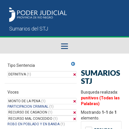
Fallos del STJ
Tipo Sentencia
SUMARIOS
DEFINITIVA
(1)
Sumarios del STJ
STJ
Voces
Manual del Usuario
Busqueda realizada:
punitivos (Todas las
MONTO DE LA PENA
(1)
Palabras)
PARTICIPACION CRIMINAL
(1)
Mostrando
1-1
de
1
RECURSO DE CASACION
(1)
elemento.
RECURSO MAL CONCEDIDO
(1)
ROBO EN POBLADO Y EN BANDA
(1)