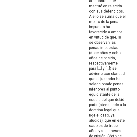
atenuantes que
merituó en relación
con sus defendidos.
A ello se suma que el
monto de la pena
impuesta ha
favorecido a ambos
en virtud de que, si
se observan las
penas impuestas
(doce años y ocho
años de prisión,
respectivamente,
para […] y […]) se
advierte con claridad
que el juzgador ha
seleccionado penas
inferiores al punto
equidistante de la
escala del que debió
partir (atendiendo a la
doctrina legal que
rige el caso, ya
aludida), que en este
caso es de trece
años y seis meses
de prisión. (Voto del