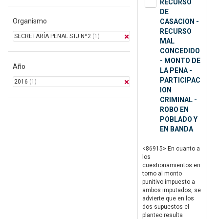
RECURSO
DE
Organismo
CASACION -
RECURSO
SECRETARÍA PENAL STJ Nº2
(1)
MAL
CONCEDIDO
- MONTO DE
Año
LA PENA -
PARTICIPAC
2016
(1)
ION
CRIMINAL -
ROBO EN
POBLADO Y
EN BANDA
<86915> En cuanto a
los
cuestionamientos en
torno al monto
punitivo impuesto a
ambos imputados, se
advierte que en los
dos supuestos el
planteo resulta