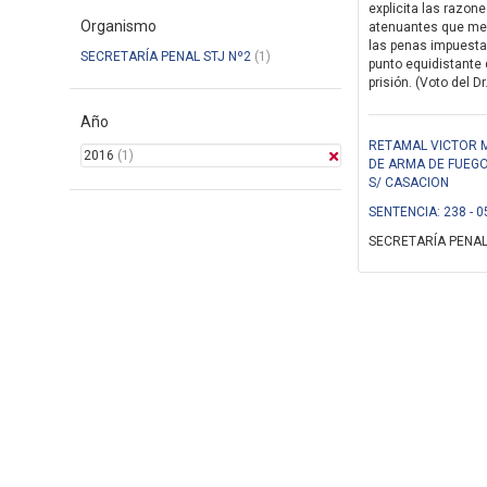
explicita las razon
Organismo
atenuantes que mer
las penas impuestas
SECRETARÍA PENAL STJ Nº2
(1)
punto equidistante 
prisión. (Voto del D
Año
RETAMAL VICTOR 
2016
(1)
DE ARMA DE FUEGO
S/ CASACION
SENTENCIA: 238 - 0
SECRETARÍA PENAL