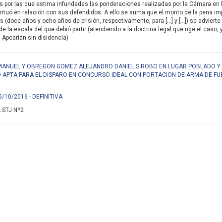
es por las que estima infundadas las ponderaciones realizadas por la Cámara en l
ituó en relación con sus defendidos. A ello se suma que el monto de la pena im
 (doce años y ocho años de prisión, respectivamente, para […] y […]) se advierte
de la escala del que debió partir (atendiendo a la doctrina legal que rige el caso
r. Apcarián sin disidencia)
MANUEL Y OBREGON GOMEZ ALEJANDRO DANIEL S ROBO EN LUGAR POBLADO Y
 APTA PARA EL DISPARO EN CONCURSO IDEAL CON PORTACION DE ARMA DE FU
5/10/2016 - DEFINITIVA
 STJ Nº2