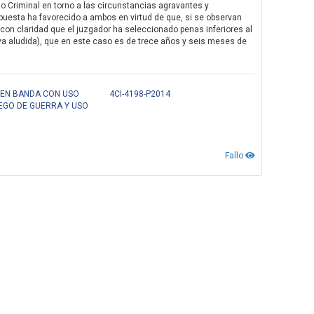
o Criminal en torno a las circunstancias agravantes y
puesta ha favorecido a ambos en virtud de que, si se observan
 con claridad que el juzgador ha seleccionado penas inferiores al
, ya aludida), que en este caso es de trece años y seis meses de
 EN BANDA CON USO
4CI-4198-P2014
EGO DE GUERRA Y USO
Fallo