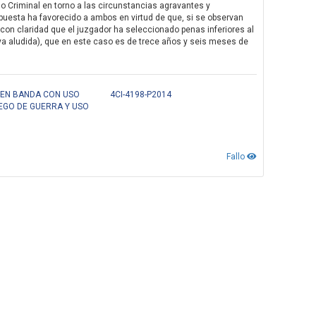
o Criminal en torno a las circunstancias agravantes y
puesta ha favorecido a ambos en virtud de que, si se observan
 con claridad que el juzgador ha seleccionado penas inferiores al
, ya aludida), que en este caso es de trece años y seis meses de
 EN BANDA CON USO
4CI-4198-P2014
EGO DE GUERRA Y USO
Fallo