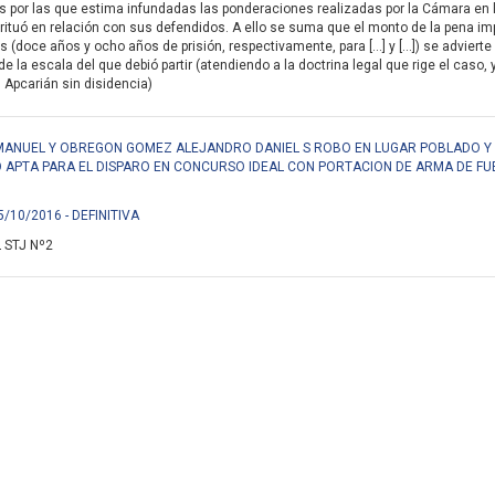
es por las que estima infundadas las ponderaciones realizadas por la Cámara en l
ituó en relación con sus defendidos. A ello se suma que el monto de la pena im
 (doce años y ocho años de prisión, respectivamente, para […] y […]) se advierte
de la escala del que debió partir (atendiendo a la doctrina legal que rige el caso
r. Apcarián sin disidencia)
MANUEL Y OBREGON GOMEZ ALEJANDRO DANIEL S ROBO EN LUGAR POBLADO Y
 APTA PARA EL DISPARO EN CONCURSO IDEAL CON PORTACION DE ARMA DE FU
5/10/2016 - DEFINITIVA
 STJ Nº2