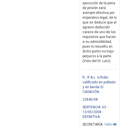
ejecución de la pena
de prisión será
siempre efectiva por
imperativo legal, de lo
que se deduce que el
agravio deducido
carece de uno de los
requisitos que hacen
a su admisibilidad,
pues lo resuelto en
dicho punto no trajo
perjuicio a la parte.
(Voto del Dr. Lutz).
R., R.A.L. s/Robo
calificado en poblado
y en banda S/
CASACIÓN
22840/08
SENTENCIA: 63 -
13/05/2008 -
DEFINITIVA
SECRETARÍA
Fallo