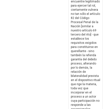
encuentre legitimado
para ejercer tal rol,
ciertamente vulnera
no tan sólo el artículo
82 del Código
Procesal Penal de la
Nación [similar a
nuestro artículo 69
tercero del rito] - que
establece los
requisitos exigidos
para constituirse en
querellante - sino
también la referida
garantía del debido
proceso, alterando
por lo demás, la
relación de
bilateralidad prevista
en el dispositivo ritual
que rige la materia,
toda vez que
incorporar en el
proceso a un actor
cuya participación no
responde a las