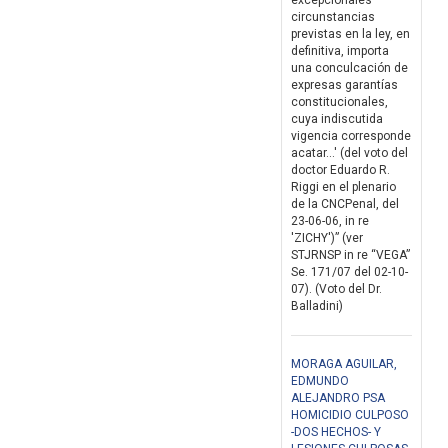
excepcionales
circunstancias
previstas en la ley, en
definitiva, importa
una conculcación de
expresas garantías
constitucionales,
cuya indiscutida
vigencia corresponde
acatar...' (del voto del
doctor Eduardo R.
Riggi en el plenario
de la CNCPenal, del
23-06-06, in re
'ZICHY')” (ver
STJRNSP in re “VEGA”
Se. 171/07 del 02-10-
07). (Voto del Dr.
Balladini)
MORAGA AGUILAR,
EDMUNDO
ALEJANDRO PSA
HOMICIDIO CULPOSO
-DOS HECHOS- Y