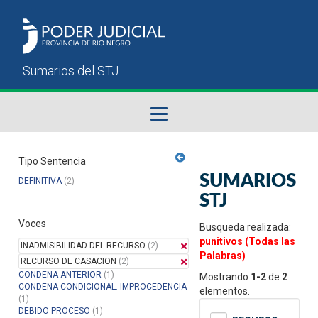
Fallos del STJ
Tipo Sentencia
SUMARIOS
DEFINITIVA
(2)
Sumarios del STJ
STJ
Voces
Manual del Usuario
Busqueda realizada:
punitivos (Todas las
INADMISIBILIDAD DEL RECURSO
(2)
Palabras)
RECURSO DE CASACION
(2)
CONDENA ANTERIOR
(1)
Mostrando
1-2
de
2
CONDENA CONDICIONAL: IMPROCEDENCIA
elementos.
(1)
DEBIDO PROCESO
(1)