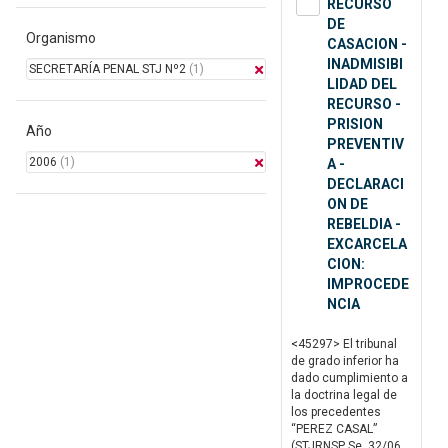
RECURSO
DE
Organismo
CASACION -
INADMISIBI
SECRETARÍA PENAL STJ Nº2
(1)
LIDAD DEL
RECURSO -
PRISION
Año
PREVENTIV
2006
(1)
A -
DECLARACI
ON DE
REBELDIA -
EXCARCELA
CION:
IMPROCEDE
NCIA
<45297> El tribunal
de grado inferior ha
dado cumplimiento a
la doctrina legal de
los precedentes
“PEREZ CASAL”
(STJRNSP Se. 32/06