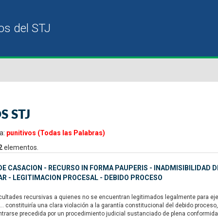
S STJ
a:
punitivos (Todas las Palabras)
2
elementos.
E CASACION - RECURSO IN FORMA PAUPERIS - INADMISIBILIDAD D
R - LEGITIMACION PROCESAL - DEBIDO PROCESO
ultades recursivas a quienes no se encuentran legitimados legalmente para ejerc
“... constituiría una clara violación a la garantía constitucional del debido proc
trarse precedida por un procedimiento judicial sustanciado de plena conformidad