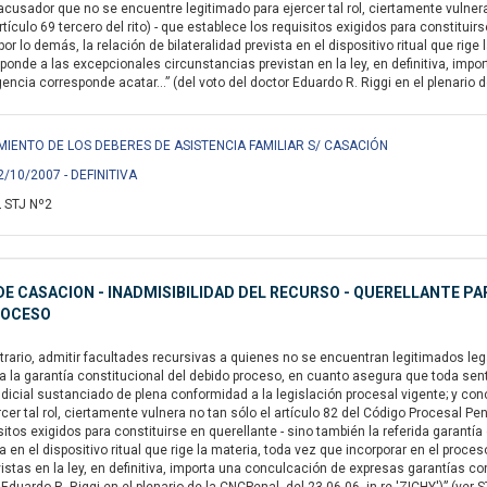
acusador que no se encuentre legitimado para ejercer tal rol, ciertamente vulnera
rtículo 69 tercero del rito) - que establece los requisitos exigidos para constituir
or lo demás, la relación de bilateralidad prevista en el dispositivo ritual que rig
sponde a las excepcionales circunstancias previstan en la ley, en definitiva, im
encia corresponde acatar...” (del voto del doctor Eduardo R. Riggi en el plenario de
PLIMIENTO DE LOS DEBERES DE ASISTENCIA FAMILIAR S/ CASACIÓN
2/10/2007 - DEFINITIVA
 STJ Nº2
E CASACION - INADMISIBILIDAD DEL RECURSO - QUERELLANTE PAR
ROCESO
rario, admitir facultades recursivas a quienes no se encuentran legitimados legalm
 a la garantía constitucional del debido proceso, en cuanto asegura que toda sen
dicial sustanciado de plena conformidad a la legislación procesal vigente; y c
cer tal rol, ciertamente vulnera no tan sólo el artículo 82 del Código Procesal Pena
itos exigidos para constituirse en querellante - sino también la referida garantía
ta en el dispositivo ritual que rige la materia, toda vez que incorporar en el pro
istas en la ley, en definitiva, importa una conculcación de expresas garantías con