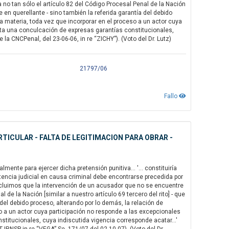
 no tan sólo el artículo 82 del Código Procesal Penal de la Nación
se en querellante - sino también la referida garantía del debido
e la materia, toda vez que incorporar en el proceso a un actor cuya
porta una conculcación de expresas garantías constitucionales,
 la CNCPenal, del 23-06-06, in re “ZICHY”). (Voto del Dr. Lutz)
21797/06
Fallo
TICULAR - FALTA DE LEGITIMACION PARA OBRAR -
ente para ejercer dicha pretensión punitiva... '... constituiría
tencia judicial en causa criminal debe encontrarse precedida por
oncluimos que la intervención de un acusador que no se encuentre
l de la Nación [similar a nuestro artículo 69 tercero del rito] - que
 del debido proceso, alterando por lo demás, la relación de
ceso a un actor cuya participación no responde a las excepcionales
stitucionales, cuya indiscutida vigencia corresponde acatar...'