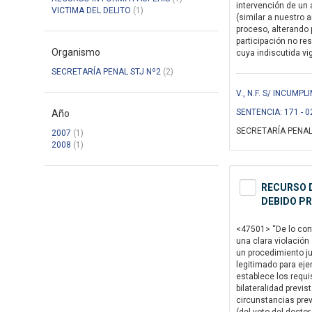
intervención de un 
VICTIMA DEL DELITO
(1)
(similar a nuestro a
proceso, alterando p
participación no re
Organismo
cuya indiscutida vig
SECRETARÍA PENAL STJ Nº2
(2)
V., N.F. S/ INCUM
SENTENCIA: 171 - 0
Año
SECRETARÍA PENAL
2007
(1)
2008
(1)
RECURSO D
DEBIDO P
<47501> “De lo cont
una clara violación
un procedimiento ju
legitimado para ejer
establece los requis
bilateralidad previs
circunstancias prev