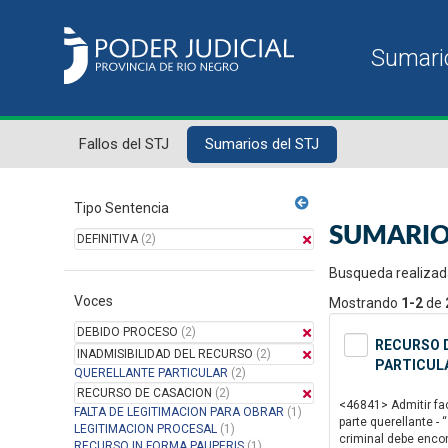
Fallos del STJ
Sumarios del STJ
Tipo Sentencia
SUMARIO
DEFINITIVA
(2)
Busqueda realizad
Voces
Mostrando
1-2
de
DEBIDO PROCESO
(2)
RECURSO D
INADMISIBILIDAD DEL RECURSO
(2)
PARTICULA
QUERELLANTE PARTICULAR
(2)
RECURSO DE CASACION
(2)
<46841> Admitir fac
FALTA DE LEGITIMACION PARA OBRAR
(1)
parte querellante - 
LEGITIMACION PROCESAL
(1)
criminal debe encon
RECURSO IN FORMA PAUPERIS
(1)