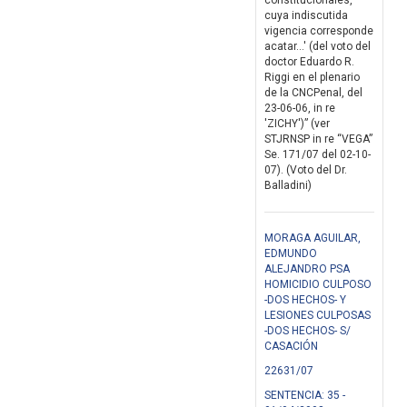
constitucionales,
cuya indiscutida
vigencia corresponde
acatar...' (del voto del
doctor Eduardo R.
Riggi en el plenario
de la CNCPenal, del
23-06-06, in re
'ZICHY')” (ver
STJRNSP in re “VEGA”
Se. 171/07 del 02-10-
07). (Voto del Dr.
Balladini)
MORAGA AGUILAR,
EDMUNDO
ALEJANDRO PSA
HOMICIDIO CULPOSO
-DOS HECHOS- Y
LESIONES CULPOSAS
-DOS HECHOS- S/
CASACIÓN
22631/07
SENTENCIA: 35 -