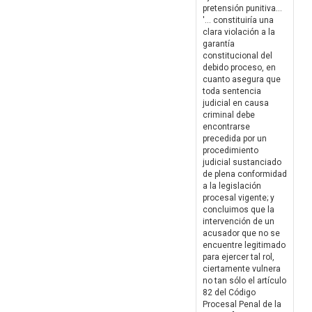
pretensión punitiva...
'... constituiría una
clara violación a la
garantía
constitucional del
debido proceso, en
cuanto asegura que
toda sentencia
judicial en causa
criminal debe
encontrarse
precedida por un
procedimiento
judicial sustanciado
de plena conformidad
a la legislación
procesal vigente; y
concluimos que la
intervención de un
acusador que no se
encuentre legitimado
para ejercer tal rol,
ciertamente vulnera
no tan sólo el artículo
82 del Código
Procesal Penal de la