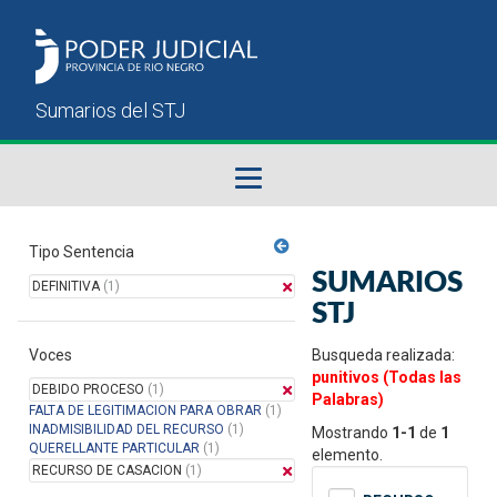
Fallos del STJ
Tipo Sentencia
SUMARIOS
DEFINITIVA
(1)
Sumarios del STJ
STJ
Voces
Manual del Usuario
Busqueda realizada:
punitivos (Todas las
DEBIDO PROCESO
(1)
Palabras)
FALTA DE LEGITIMACION PARA OBRAR
(1)
INADMISIBILIDAD DEL RECURSO
(1)
Mostrando
1-1
de
1
QUERELLANTE PARTICULAR
(1)
elemento.
RECURSO DE CASACION
(1)