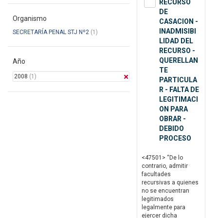
RECURSO
DE
Organismo
CASACION -
INADMISIBI
SECRETARÍA PENAL STJ Nº2
(1)
LIDAD DEL
RECURSO -
QUERELLAN
Año
TE
2008
(1)
PARTICULA
R - FALTA DE
LEGITIMACI
ON PARA
OBRAR -
DEBIDO
PROCESO
<47501> “De lo
contrario, admitir
facultades
recursivas a quienes
no se encuentran
legitimados
legalmente para
ejercer dicha