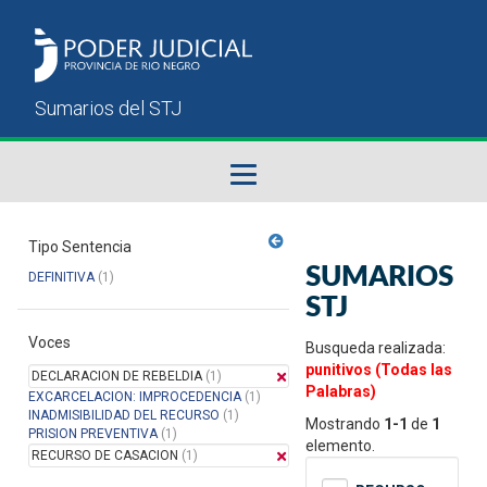
Fallos del STJ
Tipo Sentencia
SUMARIOS
DEFINITIVA
(1)
Sumarios del STJ
STJ
Voces
Manual del Usuario
Busqueda realizada:
punitivos (Todas las
DECLARACION DE REBELDIA
(1)
Palabras)
EXCARCELACION: IMPROCEDENCIA
(1)
INADMISIBILIDAD DEL RECURSO
(1)
Mostrando
1-1
de
1
PRISION PREVENTIVA
(1)
elemento.
RECURSO DE CASACION
(1)