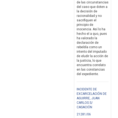
de las circunstancias
del caso que doten a
la decisión de
racionalidad y no
sacrifiquen el
principio de
inocencia. Así lo ha
hecho el a quo, pues
ha valorado la
declaración de
rebeldía como un
intento del imputado
de eludir la acción de
la justicia, lo que
encuentra correlato
en las constancias
del expediente.
INCIDENTE DE
EXCARCELACIÓN DE
AGUIRRE, JUAN
CARLOS S/
CASACIÓN
21281/06