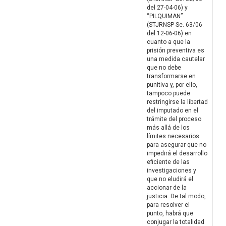
del 27-04-06) y
“PILQUIMAN”
(STJRNSP Se. 63/06
del 12-06-06) en
cuanto a que la
prisión preventiva es
una medida cautelar
que no debe
transformarse en
punitiva y, por ello,
tampoco puede
restringirse la libertad
del imputado en el
trámite del proceso
más allá de los
límites necesarios
para asegurar que no
impedirá el desarrollo
eficiente de las
investigaciones y
que no eludirá el
accionar de la
justicia. De tal modo,
para resolver el
punto, habrá que
conjugar la totalidad