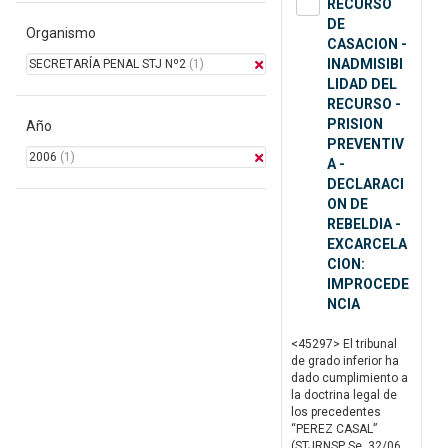
RECURSO
DE
Organismo
CASACION -
INADMISIBI
SECRETARÍA PENAL STJ Nº2
(1)
LIDAD DEL
RECURSO -
PRISION
Año
PREVENTIV
2006
(1)
A -
DECLARACI
ON DE
REBELDIA -
EXCARCELA
CION:
IMPROCEDE
NCIA
<45297> El tribunal
de grado inferior ha
dado cumplimiento a
la doctrina legal de
los precedentes
“PEREZ CASAL”
(STJRNSP Se. 32/06