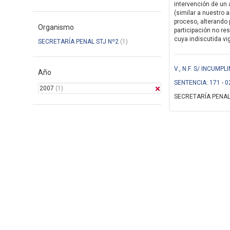
intervención de un 
(similar a nuestro a
proceso, alterando p
Organismo
participación no re
cuya indiscutida vig
SECRETARÍA PENAL STJ Nº2
(1)
V., N.F. S/ INCUM
Año
SENTENCIA: 171 - 0
2007
(1)
SECRETARÍA PENAL