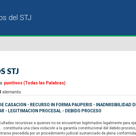
S STJ
a:
punitivos (Todas las Palabras)
1
elemento.
E CASACION - RECURSO IN FORMA PAUPERIS - INADMISIBILIDAD D
R - LEGITIMACION PROCESAL - DEBIDO PROCESO
ultades recursivas a quienes no se encuentran legitimados legalmente para ejerc
“... constituiría una clara violación a la garantía constitucional del debido proc
trarse precedida por un procedimiento judicial sustanciado de plena conformidad