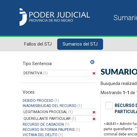
Fallos del STJ
Sumarios del STJ
Tipo Sentencia
SUMARIO
DEFINITIVA
(1)
Busqueda realizad
Voces
Mostrando
1-1
de
DEBIDO PROCESO
(1)
RECURSO D
INADMISIBILIDAD DEL RECURSO
(1)
PARTICULA
LEGITIMACION PROCESAL
(1)
QUERELLANTE PARTICULAR
(1)
<46841> Admitir fac
RECURSO DE CASACION
(1)
parte querellante - 
RECURSO IN FORMA PAUPERIS
(1)
criminal debe encon
VICTIMA DEL DELITO
(1)