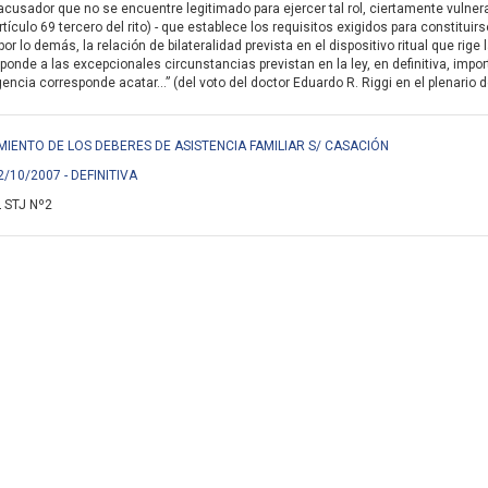
acusador que no se encuentre legitimado para ejercer tal rol, ciertamente vulnera
rtículo 69 tercero del rito) - que establece los requisitos exigidos para constituir
or lo demás, la relación de bilateralidad prevista en el dispositivo ritual que rig
sponde a las excepcionales circunstancias previstan en la ley, en definitiva, im
encia corresponde acatar...” (del voto del doctor Eduardo R. Riggi en el plenario de
PLIMIENTO DE LOS DEBERES DE ASISTENCIA FAMILIAR S/ CASACIÓN
2/10/2007 - DEFINITIVA
 STJ Nº2