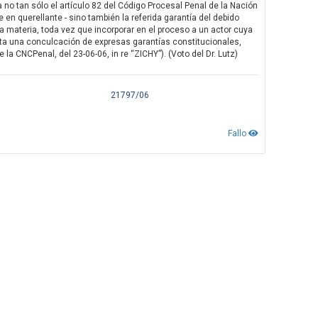
 no tan sólo el artículo 82 del Código Procesal Penal de la Nación
se en querellante - sino también la referida garantía del debido
e la materia, toda vez que incorporar en el proceso a un actor cuya
porta una conculcación de expresas garantías constitucionales,
 la CNCPenal, del 23-06-06, in re “ZICHY”). (Voto del Dr. Lutz)
21797/06
Fallo