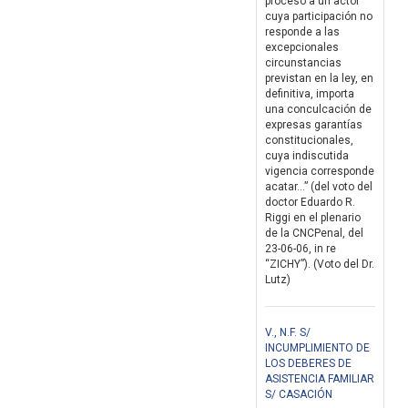
proceso a un actor
cuya participación no
responde a las
excepcionales
circunstancias
previstan en la ley, en
definitiva, importa
una conculcación de
expresas garantías
constitucionales,
cuya indiscutida
vigencia corresponde
acatar...” (del voto del
doctor Eduardo R.
Riggi en el plenario
de la CNCPenal, del
23-06-06, in re
“ZICHY”). (Voto del Dr.
Lutz)
V., N.F. S/
INCUMPLIMIENTO DE
LOS DEBERES DE
ASISTENCIA FAMILIAR
S/ CASACIÓN