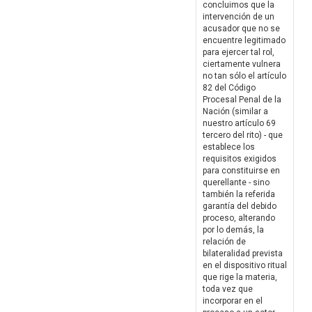
concluimos que la
intervención de un
acusador que no se
encuentre legitimado
para ejercer tal rol,
ciertamente vulnera
no tan sólo el artículo
82 del Código
Procesal Penal de la
Nación (similar a
nuestro artículo 69
tercero del rito) - que
establece los
requisitos exigidos
para constituirse en
querellante - sino
también la referida
garantía del debido
proceso, alterando
por lo demás, la
relación de
bilateralidad prevista
en el dispositivo ritual
que rige la materia,
toda vez que
incorporar en el