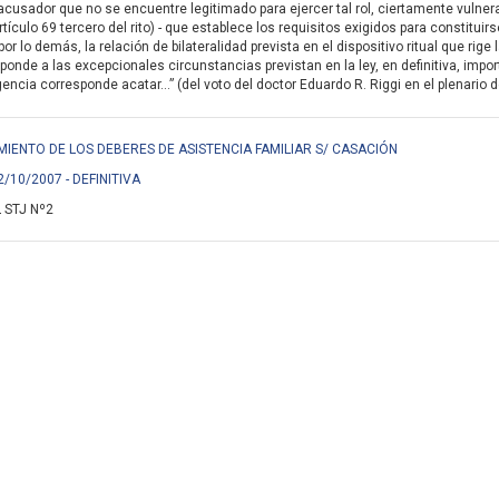
acusador que no se encuentre legitimado para ejercer tal rol, ciertamente vulnera
rtículo 69 tercero del rito) - que establece los requisitos exigidos para constituir
or lo demás, la relación de bilateralidad prevista en el dispositivo ritual que rig
sponde a las excepcionales circunstancias previstan en la ley, en definitiva, im
encia corresponde acatar...” (del voto del doctor Eduardo R. Riggi en el plenario de
PLIMIENTO DE LOS DEBERES DE ASISTENCIA FAMILIAR S/ CASACIÓN
2/10/2007 - DEFINITIVA
 STJ Nº2