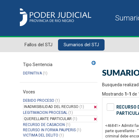
Fallos del STJ
Sumarios del STJ
Tipo Sentencia
SUMARIO
DEFINITIVA
(1)
Busqueda realizad
Voces
Mostrando
1-1
de
DEBIDO PROCESO
(1)
INADMISIBILIDAD DEL RECURSO
(1)
RECURSO D
LEGITIMACION PROCESAL
(1)
PARTICULA
QUERELLANTE PARTICULAR
(1)
RECURSO DE CASACION
(1)
<46841> Admitir fac
RECURSO IN FORMA PAUPERIS
(1)
parte querellante - 
VICTIMA DEL DELITO
(1)
criminal debe encon