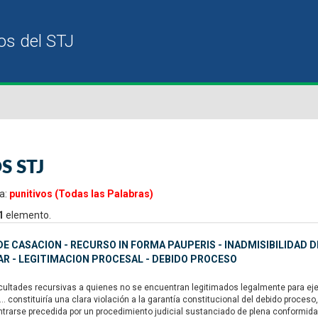
S STJ
a:
punitivos (Todas las Palabras)
1
elemento.
E CASACION - RECURSO IN FORMA PAUPERIS - INADMISIBILIDAD D
R - LEGITIMACION PROCESAL - DEBIDO PROCESO
ultades recursivas a quienes no se encuentran legitimados legalmente para ejerc
“... constituiría una clara violación a la garantía constitucional del debido proc
trarse precedida por un procedimiento judicial sustanciado de plena conformidad