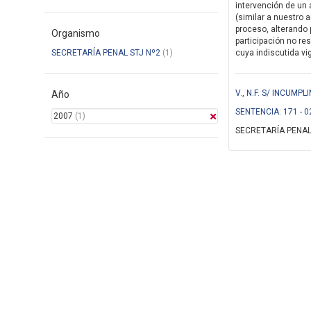
intervención de un 
(similar a nuestro a
proceso, alterando p
Organismo
participación no re
SECRETARÍA PENAL STJ Nº2
(1)
cuya indiscutida vig
V., N.F. S/ INCUM
Año
SENTENCIA: 171 - 0
2007
(1)
SECRETARÍA PENAL