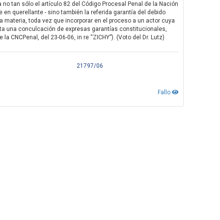
 no tan sólo el artículo 82 del Código Procesal Penal de la Nación
se en querellante - sino también la referida garantía del debido
e la materia, toda vez que incorporar en el proceso a un actor cuya
porta una conculcación de expresas garantías constitucionales,
 la CNCPenal, del 23-06-06, in re “ZICHY”). (Voto del Dr. Lutz)
21797/06
Fallo