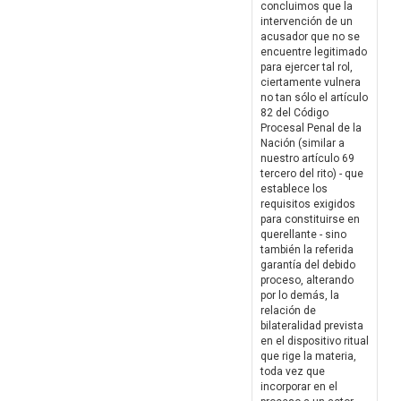
concluimos que la
intervención de un
acusador que no se
encuentre legitimado
para ejercer tal rol,
ciertamente vulnera
no tan sólo el artículo
82 del Código
Procesal Penal de la
Nación (similar a
nuestro artículo 69
tercero del rito) - que
establece los
requisitos exigidos
para constituirse en
querellante - sino
también la referida
garantía del debido
proceso, alterando
por lo demás, la
relación de
bilateralidad prevista
en el dispositivo ritual
que rige la materia,
toda vez que
incorporar en el