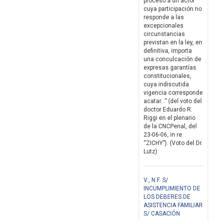
proceso a un actor
cuya participación no
responde a las
excepcionales
circunstancias
previstan en la ley, en
definitiva, importa
una conculcación de
expresas garantías
constitucionales,
cuya indiscutida
vigencia corresponde
acatar...” (del voto del
doctor Eduardo R.
Riggi en el plenario
de la CNCPenal, del
23-06-06, in re
“ZICHY”). (Voto del Dr.
Lutz)
V., N.F. S/
INCUMPLIMIENTO DE
LOS DEBERES DE
ASISTENCIA FAMILIAR
S/ CASACIÓN