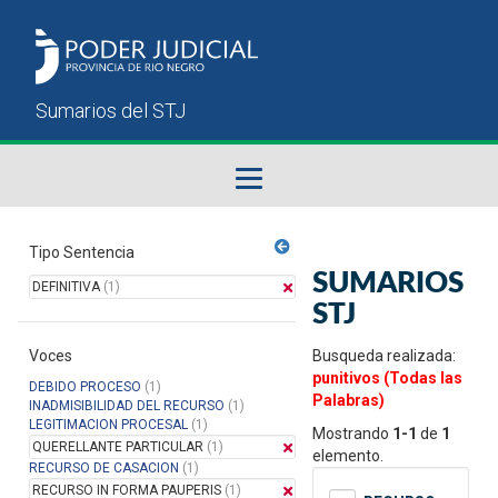
Fallos del STJ
Tipo Sentencia
SUMARIOS
DEFINITIVA
(1)
Sumarios del STJ
STJ
Voces
Manual del Usuario
Busqueda realizada:
punitivos (Todas las
DEBIDO PROCESO
(1)
Palabras)
INADMISIBILIDAD DEL RECURSO
(1)
LEGITIMACION PROCESAL
(1)
Mostrando
1-1
de
1
QUERELLANTE PARTICULAR
(1)
elemento.
RECURSO DE CASACION
(1)
RECURSO IN FORMA PAUPERIS
(1)