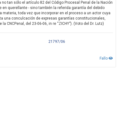
 no tan sólo el artículo 82 del Código Procesal Penal de la Nación
se en querellante - sino también la referida garantía del debido
e la materia, toda vez que incorporar en el proceso a un actor cuya
porta una conculcación de expresas garantías constitucionales,
 la CNCPenal, del 23-06-06, in re “ZICHY”). (Voto del Dr. Lutz)
21797/06
Fallo