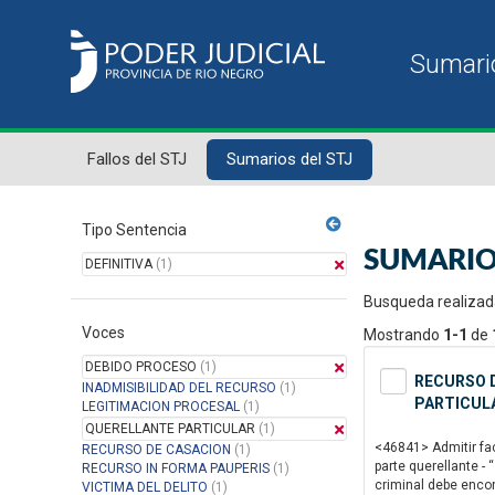
Fallos del STJ
Sumarios del STJ
Tipo Sentencia
SUMARIO
DEFINITIVA
(1)
Busqueda realizad
Voces
Mostrando
1-1
de
DEBIDO PROCESO
(1)
RECURSO D
INADMISIBILIDAD DEL RECURSO
(1)
PARTICULA
LEGITIMACION PROCESAL
(1)
QUERELLANTE PARTICULAR
(1)
<46841> Admitir fac
RECURSO DE CASACION
(1)
parte querellante - 
RECURSO IN FORMA PAUPERIS
(1)
criminal debe encon
VICTIMA DEL DELITO
(1)