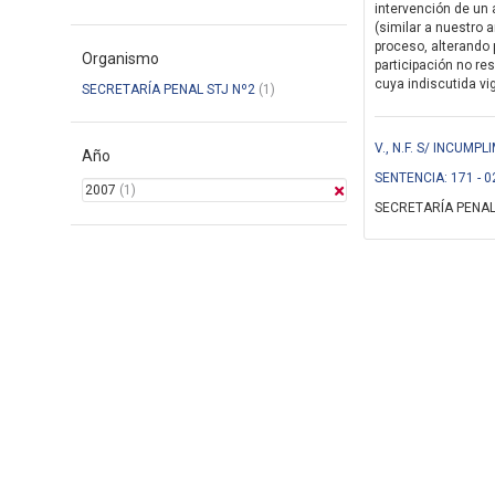
intervención de un 
(similar a nuestro a
proceso, alterando p
Organismo
participación no re
cuya indiscutida vig
SECRETARÍA PENAL STJ Nº2
(1)
V., N.F. S/ INCUM
Año
SENTENCIA: 171 - 0
2007
(1)
SECRETARÍA PENAL