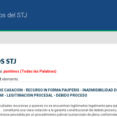
S STJ
a:
punitivos (Todas las Palabras)
1
elemento.
E CASACION - RECURSO IN FORMA PAUPERIS - INADMISIBILIDAD D
R - LEGITIMACION PROCESAL - DEBIDO PROCESO
ultades recursivas a quienes no se encuentran legitimados legalmente para ejerc
“... constituiría una clara violación a la garantía constitucional del debido proc
trarse precedida por un procedimiento judicial sustanciado de plena conformidad