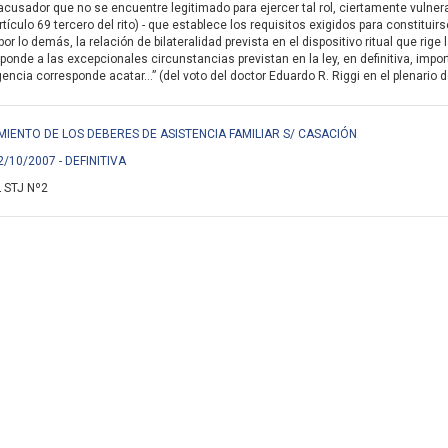
acusador que no se encuentre legitimado para ejercer tal rol, ciertamente vulnera
rtículo 69 tercero del rito) - que establece los requisitos exigidos para constituir
or lo demás, la relación de bilateralidad prevista en el dispositivo ritual que rig
sponde a las excepcionales circunstancias previstan en la ley, en definitiva, im
encia corresponde acatar...” (del voto del doctor Eduardo R. Riggi en el plenario de
PLIMIENTO DE LOS DEBERES DE ASISTENCIA FAMILIAR S/ CASACIÓN
2/10/2007 - DEFINITIVA
 STJ Nº2