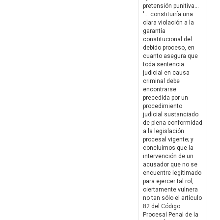
pretensión punitiva...
'... constituiría una
clara violación a la
garantía
constitucional del
debido proceso, en
cuanto asegura que
toda sentencia
judicial en causa
criminal debe
encontrarse
precedida por un
procedimiento
judicial sustanciado
de plena conformidad
a la legislación
procesal vigente; y
concluimos que la
intervención de un
acusador que no se
encuentre legitimado
para ejercer tal rol,
ciertamente vulnera
no tan sólo el artículo
82 del Código
Procesal Penal de la