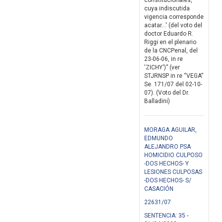
constitucionales,
cuya indiscutida
vigencia corresponde
acatar...' (del voto del
doctor Eduardo R.
Riggi en el plenario
de la CNCPenal, del
23-06-06, in re
'ZICHY')” (ver
STJRNSP in re “VEGA”
Se. 171/07 del 02-10-
07). (Voto del Dr.
Balladini)
MORAGA AGUILAR,
EDMUNDO
ALEJANDRO PSA
HOMICIDIO CULPOSO
-DOS HECHOS- Y
LESIONES CULPOSAS
-DOS HECHOS- S/
CASACIÓN
22631/07
SENTENCIA: 35 -