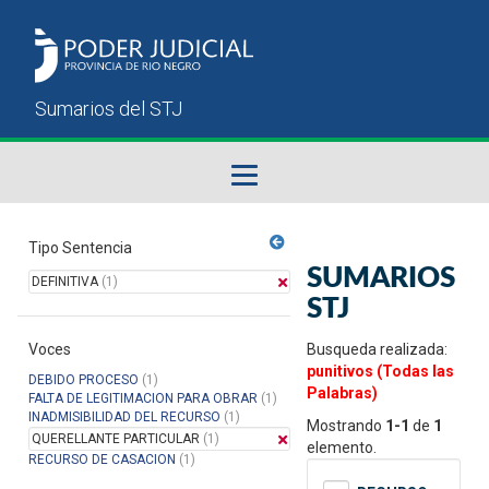
Fallos del STJ
Tipo Sentencia
SUMARIOS
DEFINITIVA
(1)
Sumarios del STJ
STJ
Voces
Manual del Usuario
Busqueda realizada:
punitivos (Todas las
DEBIDO PROCESO
(1)
Palabras)
FALTA DE LEGITIMACION PARA OBRAR
(1)
INADMISIBILIDAD DEL RECURSO
(1)
Mostrando
1-1
de
1
QUERELLANTE PARTICULAR
(1)
elemento.
RECURSO DE CASACION
(1)