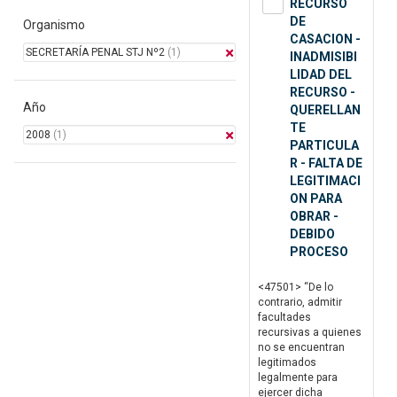
RECURSO
DE
Organismo
CASACION -
SECRETARÍA PENAL STJ Nº2
(1)
INADMISIBI
LIDAD DEL
RECURSO -
Año
QUERELLAN
TE
2008
(1)
PARTICULA
R - FALTA DE
LEGITIMACI
ON PARA
OBRAR -
DEBIDO
PROCESO
<47501> “De lo
contrario, admitir
facultades
recursivas a quienes
no se encuentran
legitimados
legalmente para
ejercer dicha