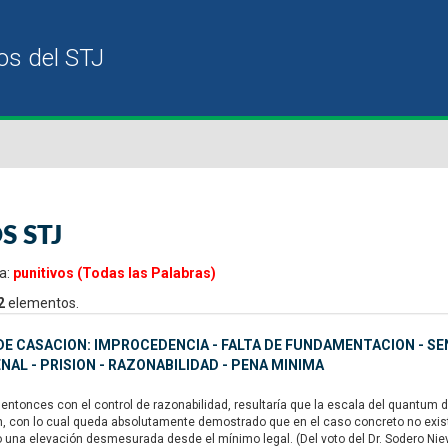
S STJ
a:
punitivos (Todas las Palabras)
2
elementos.
E CASACION: IMPROCEDENCIA - FALTA DE FUNDAMENTACION - SE
NAL - PRISION - RAZONABILIDAD - PENA MINIMA
ntonces con el control de razonabilidad, resultaría que la escala del quantum 
n, con lo cual queda absolutamente demostrado que en el caso concreto no existe
o una elevación desmesurada desde el mínimo legal. (Del voto del Dr. Sodero Nie