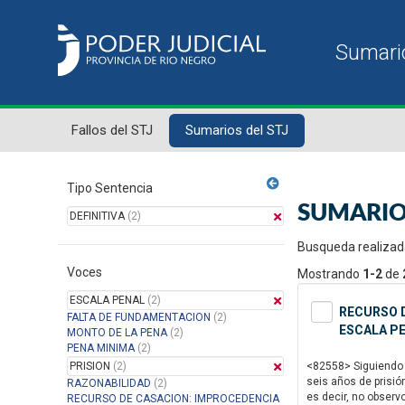
Fallos del STJ
Sumarios del STJ
Tipo Sentencia
SUMARIO
DEFINITIVA
(2)
Busqueda realizad
Voces
Mostrando
1-2
de
ESCALA PENAL
(2)
RECURSO D
FALTA DE FUNDAMENTACION
(2)
ESCALA PE
MONTO DE LA PENA
(2)
PENA MINIMA
(2)
PRISION
(2)
<82558> Siguiendo e
seis años de prisió
RAZONABILIDAD
(2)
es decir, no observ
RECURSO DE CASACION: IMPROCEDENCIA