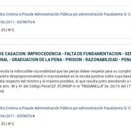
a Cristina s/Fraude Administración Pública por administración fraudulenta S/
/06/2011 - DEFINITIVA
 STJ Nº2
E CASACION: IMPROCEDENCIA - FALTA DE FUNDAMENTACION - SE
NAL - GRADUACION DE LA PENA - PRISION - RAZONABILIDAD - PE
ecida la indiscutible razonabilidad que las penas deben respetar para su cumplimi
ierte desproporcionalidad ni irracionalidad en la escala punitiva sobre cuya bas
edia respecto del mínimo y el máximo posibles, el que resulta justo atendiendo 
 arts. 40 y 41 del Código Penal [cf. STJRNSP in re “FASSANELLA” Se. 26/10 del 17-
ia)
a Cristina s/Fraude Administración Pública por administración fraudulenta S/
/06/2011 - DEFINITIVA
 STJ Nº2