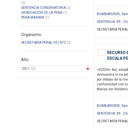
(2)
SENTENCIA CONDENATORIA
(2)
GRADUACION DE LA PENA
(1)
BOMBARDIERI, Sandr
PENA MAXIMA
(1)
SENTENCIA: 89 - 23
SECRETARÍA PENAL
Organismo
SECRETARÍA PENAL STJ Nº2
(2)
RECURSO D
ESCALA PE
Año
2011
(2)
<82559> Así, establ
demuestra ni se adv
por debajo de la m
conformidad con los
Nievas sin disidenc
BOMBARDIERI, Sandr
SENTENCIA: 89 - 23
SECRETARÍA PENAL