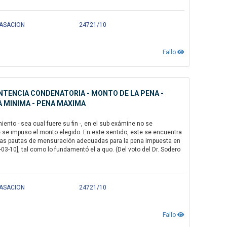
 CASACION
24721/10
Fallo
NTENCIA CONDENATORIA - MONTO DE LA PENA -
NA MINIMA - PENA MAXIMA
ento - sea cual fuere su fin -, en el sub exámine no se
e se impuso el monto elegido. En este sentido, este se encuentra
a las pautas de mensuración adecuadas para la pena impuesta en
03-10], tal como lo fundamentó el a quo. (Del voto del Dr. Sodero
 CASACION
24721/10
Fallo