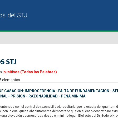
S STJ
a:
punitivos (Todas las Palabras)
2
elementos.
E CASACION: IMPROCEDENCIA - FALTA DE FUNDAMENTACION - SE
NAL - PRISION - RAZONABILIDAD - PENA MINIMA
ntonces con el control de razonabilidad, resultaría que la escala del quantum 
n, con lo cual queda absolutamente demostrado que en el caso concreto no existe
o una elevación desmesurada desde el mínimo legal. (Del voto del Dr. Sodero Nie