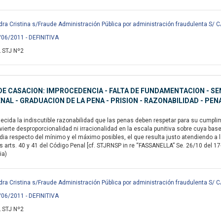
a Cristina s/Fraude Administración Pública por administración fraudulenta S/
/06/2011 - DEFINITIVA
 STJ Nº2
E CASACION: IMPROCEDENCIA - FALTA DE FUNDAMENTACION - SE
NAL - GRADUACION DE LA PENA - PRISION - RAZONABILIDAD - PE
ecida la indiscutible razonabilidad que las penas deben respetar para su cumplimi
ierte desproporcionalidad ni irracionalidad en la escala punitiva sobre cuya bas
edia respecto del mínimo y el máximo posibles, el que resulta justo atendiendo 
 arts. 40 y 41 del Código Penal [cf. STJRNSP in re “FASSANELLA” Se. 26/10 del 17-
ia)
a Cristina s/Fraude Administración Pública por administración fraudulenta S/
/06/2011 - DEFINITIVA
 STJ Nº2