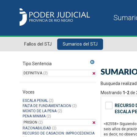
Fallos del STJ
Sumarios del STJ
Tipo Sentencia
SUMARIO
DEFINITIVA
(2)
Busqueda realizad
Voces
Mostrando
1-2
de
ESCALA PENAL
(2)
RECURSO D
FALTA DE FUNDAMENTACION
(2)
MONTO DE LA PENA
(2)
ESCALA PE
PENA MINIMA
(2)
PRISION
(2)
<82558> Siguiendo e
RAZONABILIDAD
(2)
seis años de prisió
RECURSO DE CASACION: IMPROCEDENCIA
es decir, no observ