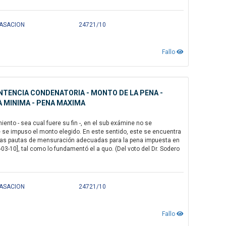
 CASACION
24721/10
Fallo
NTENCIA CONDENATORIA - MONTO DE LA PENA -
NA MINIMA - PENA MAXIMA
ento - sea cual fuere su fin -, en el sub exámine no se
e se impuso el monto elegido. En este sentido, este se encuentra
a las pautas de mensuración adecuadas para la pena impuesta en
03-10], tal como lo fundamentó el a quo. (Del voto del Dr. Sodero
 CASACION
24721/10
Fallo