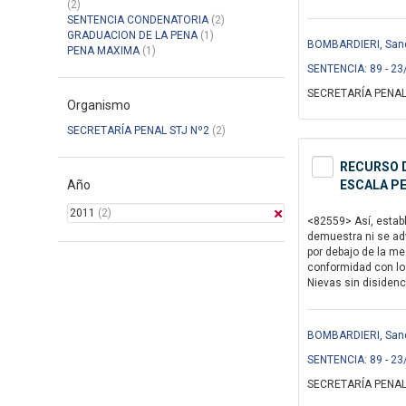
(2)
SENTENCIA CONDENATORIA
(2)
GRADUACION DE LA PENA
(1)
BOMBARDIERI, Sandr
PENA MAXIMA
(1)
SENTENCIA: 89 - 23
SECRETARÍA PENAL
Organismo
SECRETARÍA PENAL STJ Nº2
(2)
RECURSO D
Año
ESCALA PE
2011
(2)
<82559> Así, establ
demuestra ni se adv
por debajo de la m
conformidad con los
Nievas sin disidenc
BOMBARDIERI, Sandr
SENTENCIA: 89 - 23
SECRETARÍA PENAL