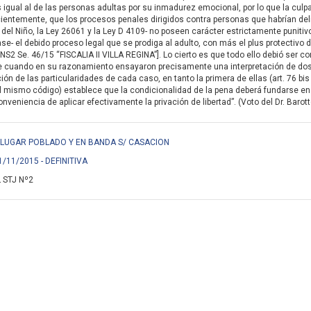
igual al de las personas adultas por su inmadurez emocional, por lo que la culpa
ientemente, que los procesos penales dirigidos contra personas que habrían de
del Niño, la Ley 26061 y la Ley D 4109- no poseen carácter estrictamente punitivo,
se- el debido proceso legal que se prodiga al adulto, con más el plus protectivo d
NS2 Se. 46/15 “FISCALIA II VILLA REGINA”]. Lo cierto es que todo ello debió ser 
e cuando en su razonamiento ensayaron precisamente una interpretación de do
ón de las particularidades de cada caso, en tanto la primera de ellas (art. 76 bis
l mismo código) establece que la condicionalidad de la pena deberá fundarse en
veniencia de aplicar efectivamente la privación de libertad”. (Voto del Dr. Barott
EN LUGAR POBLADO Y EN BANDA S/ CASACION
1/11/2015 - DEFINITIVA
 STJ Nº2