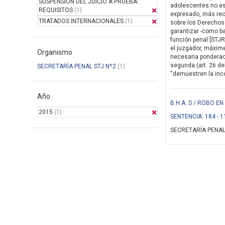
SUSPENSION DEL JUICIO A PRUEBA:
adolescentes no es 
REQUISITOS
(1)
expresado, más rec
TRATADOS INTERNACIONALES
(1)
sobre los Derechos 
garantizar -como ba
función penal [STJR
el juzgador, máxim
Organismo
necesaria ponderaci
segunda (art. 26 de
SECRETARÍA PENAL STJ Nº2
(1)
“demuestren la incon
Año
B.H.A. S / ROBO 
2015
(1)
SENTENCIA: 184 - 1
SECRETARÍA PENAL