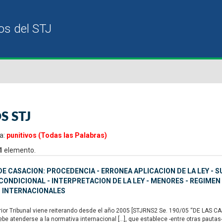
S STJ
a:
punitivos (Todas las Palabras)
1
elemento.
E CASACION: PROCEDENCIA - ERRONEA APLICACION DE LA LEY - S
ONDICIONAL - INTERPRETACION DE LA LEY - MENORES - REGIMEN
 INTERNACIONALES
or Tribunal viene reiterando desde el año 2005 [STJRNS2 Se. 190/05 “DE LAS CAS
ebe atenderse a la normativa internacional […], que establece -entre otras pautas