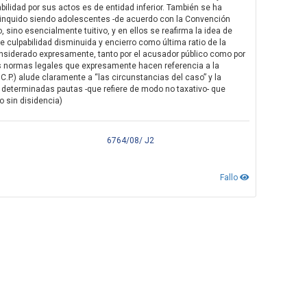
bilidad por sus actos es de entidad inferior. También se ha
linquido siendo adolescentes -de acuerdo con la Convención
 sino esencialmente tuitivo, y en ellos se reafirma la idea de
e culpabilidad disminuida y encierro como última ratio de la
considerado expresamente, tanto por el acusador público como por
s normas legales que expresamente hacen referencia a la
 C.P.) alude claramente a “las circunstancias del caso” y la
 determinadas pautas -que refiere de modo no taxativo- que
o sin disidencia)
6764/08/ J2
Fallo