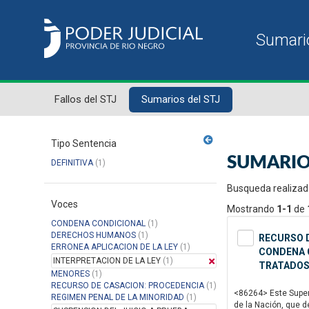
Fallos del STJ
Sumarios del STJ
Tipo Sentencia
SUMARIO
DEFINITIVA
(1)
Busqueda realizad
Voces
Mostrando
1-1
de
CONDENA CONDICIONAL
(1)
DERECHOS HUMANOS
(1)
RECURSO D
ERRONEA APLICACION DE LA LEY
(1)
CONDENA C
INTERPRETACION DE LA LEY
(1)
TRATADOS
MENORES
(1)
RECURSO DE CASACION: PROCEDENCIA
(1)
<86264> Este Superi
REGIMEN PENAL DE LA MINORIDAD
(1)
de la Nación, que d