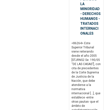
LA
MINORIDAD
- DERECHOS
HUMANOS -
TRATADOS
INTERNACI
ONALES
<86264> Este
Superior Tribunal
viene reiterando
desde el año 2005
[STJRNS2 Se. 190/05
“DE LAS CASAS”], con
cita de precedentes
de la Corte Suprema
de Justicia de la
Nación, que debe
atenderse a la
normativa
internacional […], que
establece -entre
otras pautas- que el
ámbito de