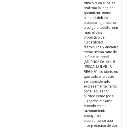
tuitivo, y en ellos se
reafirma la idea de
garantizar -como
base- el debido
proceso legal que se
prodiga al adulto, con
más el plus
protectivo de
culpabilidad
disminuida y encierro
como última ratio de
la función penal
[STJRNS2 Se. 46/15
“FISCALIA II VILLA
REGINA”]. Lo cierto es
que todo ello debió
ser considerado
expresamente, tanto
por el acusador
público como por el
juzgador, máxime
cuando en su
razonamiento
ensayaron
precisamente una
interpretación de dos