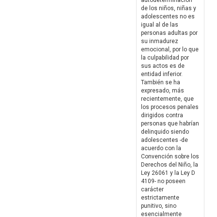
autodeterminación
de los niños, niñas y
adolescentes no es
igual al de las
personas adultas por
su inmadurez
emocional, por lo que
la culpabilidad por
sus actos es de
entidad inferior.
También se ha
expresado, más
recientemente, que
los procesos penales
dirigidos contra
personas que habrían
delinquido siendo
adolescentes -de
acuerdo con la
Convención sobre los
Derechos del Niño, la
Ley 26061 y la Ley D
4109- no poseen
carácter
estrictamente
punitivo, sino
esencialmente