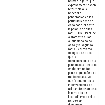
normas legales que
expresamente hacen
referencia a la
necesaria
ponderación de las
particularidades de
cada caso, en tanto
la primera de ellas
(art. 76 bis C.P.) alude
claramente a “las
circunstancias del
caso” y la segunda
(art. 26 del mismo
código) establece
que la
condicionalidad de la
pena deberá fundarse
en determinadas
pautas -que refiere de
modo no taxativo-
que “demuestren la
inconveniencia de
aplicar efectivamente
la privación de
libertad”. (Voto del Dr.
Barotto sin
disidencia)