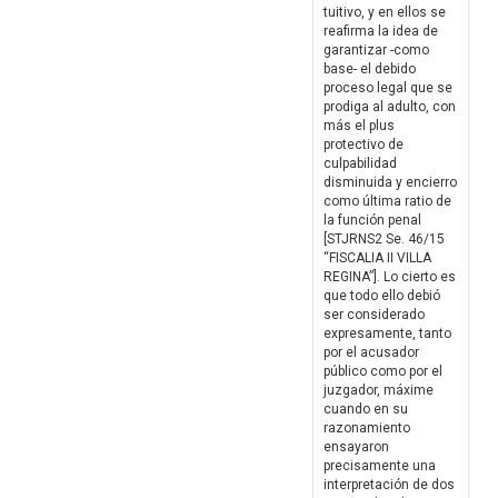
tuitivo, y en ellos se
reafirma la idea de
garantizar -como
base- el debido
proceso legal que se
prodiga al adulto, con
más el plus
protectivo de
culpabilidad
disminuida y encierro
como última ratio de
la función penal
[STJRNS2 Se. 46/15
“FISCALIA II VILLA
REGINA”]. Lo cierto es
que todo ello debió
ser considerado
expresamente, tanto
por el acusador
público como por el
juzgador, máxime
cuando en su
razonamiento
ensayaron
precisamente una
interpretación de dos