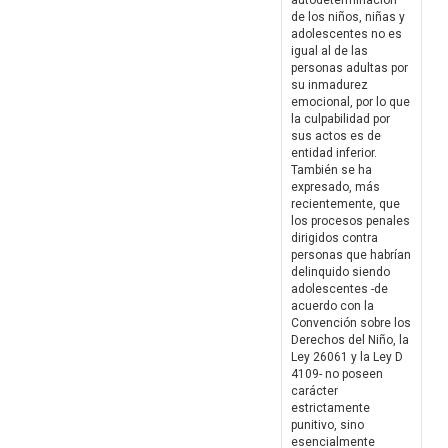
autodeterminación
de los niños, niñas y
adolescentes no es
igual al de las
personas adultas por
su inmadurez
emocional, por lo que
la culpabilidad por
sus actos es de
entidad inferior.
También se ha
expresado, más
recientemente, que
los procesos penales
dirigidos contra
personas que habrían
delinquido siendo
adolescentes -de
acuerdo con la
Convención sobre los
Derechos del Niño, la
Ley 26061 y la Ley D
4109- no poseen
carácter
estrictamente
punitivo, sino
esencialmente