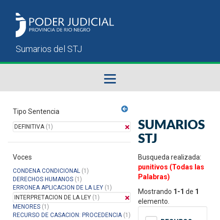
Fallos del STJ
Tipo Sentencia
SUMARIOS
DEFINITIVA
(1)
Sumarios del STJ
STJ
Voces
Manual del Usuario
Busqueda realizada:
punitivos (Todas las
CONDENA CONDICIONAL
(1)
Palabras)
DERECHOS HUMANOS
(1)
ERRONEA APLICACION DE LA LEY
(1)
Mostrando
1-1
de
1
INTERPRETACION DE LA LEY
(1)
elemento.
MENORES
(1)
RECURSO DE CASACION: PROCEDENCIA
(1)