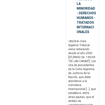
LA
MINORIDAD
- DERECHOS
HUMANOS -
TRATADOS
INTERNACI
ONALES
<86264> Este
Superior Tribunal
viene reiterando
desde el año 2005
[STJRNS2 Se. 190/05
“DE LAS CASAS”], con
cita de precedentes
de la Corte Suprema
de Justicia de la
Nación, que debe
atenderse a la
normativa
internacional […], que
establece -entre
otras pautas- que el
ámbito de