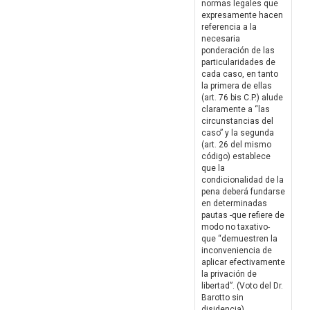
normas legales que
expresamente hacen
referencia a la
necesaria
ponderación de las
particularidades de
cada caso, en tanto
la primera de ellas
(art. 76 bis C.P.) alude
claramente a “las
circunstancias del
caso” y la segunda
(art. 26 del mismo
código) establece
que la
condicionalidad de la
pena deberá fundarse
en determinadas
pautas -que refiere de
modo no taxativo-
que “demuestren la
inconveniencia de
aplicar efectivamente
la privación de
libertad”. (Voto del Dr.
Barotto sin
disidencia)