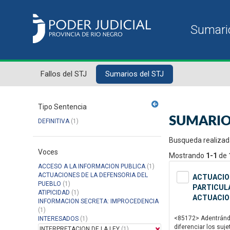
Fallos del STJ
Sumarios del STJ
Tipo Sentencia
SUMARIO
DEFINITIVA
(1)
Busqueda realizad
Voces
Mostrando
1-1
de
ACCESO A LA INFORMACION PUBLICA
(1)
ACTUACIONES DE LA DEFENSORIA DEL
ACTUACION
PUEBLO
(1)
PARTICULA
ATIPICIDAD
(1)
ACTUACIO
INFORMACION SECRETA: IMPROCEDENCIA
(1)
<85172> Adentrándom
INTERESADOS
(1)
diferenciar los suj
INTERPRETACION DE LA LEY
(1)