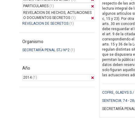
respecto de las actu
PARTICULARES
(1)
lectura integral de
REVELACION DE HECHOS, ACTUACIONES
algunos artículos si
O DOCUMENTOS SECRETOS
(1)
c, 15 y 23). Por ot
REVELACION DE SECRETOS
(1)
arts. 30 en concord
debe resguardar el 
el art. 9 de la cit
correspondiendo el 
Organismo
arts. 15 y 36 de la
regulan distintas s
SECRETARÍA PENAL STJ Nº2
(1)
que se dispusiera e
permitan la pública
datos deben reservar
Año
solo figuran aquell
las actuaciones adm
2014
(1)
COFRE, GLADYS S /
SENTENCIA: 74 - 28
SECRETARÍA PENAL