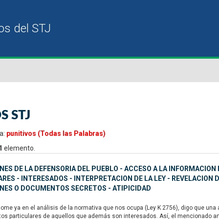
S STJ
a:
punitivos (Todas las Palabras)
1
elemento.
ES DE LA DEFENSORIA DEL PUEBLO - ACCESO A LA INFORMACION 
RES - INTERESADOS - INTERPRETACION DE LA LEY - REVELACION 
NES O DOCUMENTOS SECRETOS - ATIPICIDAD
e ya en el análisis de la normativa que nos ocupa (Ley K 2756), digo que una ate
etos particulares de aquellos que además son interesados. Así, el mencionado art.