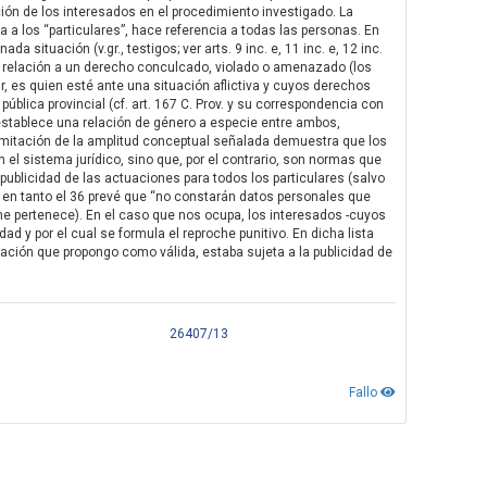
cación de los interesados en el procedimiento investigado. La
a a los “particulares”, hace referencia a todas las personas. En
 situación (v.gr., testigos; ver arts. 9 inc. e, 11 inc. e, 12 inc.
 con relación a un derecho conculcado, violado o amenazado (los
ir, es quien esté ante una situación aflictiva y cuyos derechos
ública provincial (cf. art. 167 C. Prov. y su correspondencia con
 establece una relación de género a especie entre ambos,
 delimitación de la amplitud conceptual señalada demuestra que los
el sistema jurídico, sino que, por el contrario, son normas que
 publicidad de las actuaciones para todos los particulares (salvo
), en tanto el 36 prevé que “no constarán datos personales que
 me pertenece). En el caso que nos ocupa, los interesados -cuyos
dad y por el cual se formula el reproche punitivo. En dicha lista
tación que propongo como válida, estaba sujeta a la publicidad de
26407/13
Fallo