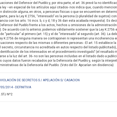
aciones del Defensor del Pueblo y, por otra parte, el art. 36 prevé la no identifi
 la ley –en especial de los artículos aquí citados- nos indica que, cuando mencion
n distinción alguna; en otros, a personas físicas o que se encuentren en determinada
ra parte, para la Ley K 2756, “interesado” es la persona (o pluralidad de sujetos)
ancia con los arts. 16 incs. b, c y d, 18 y 36 dan esta acabada respuesta). Es dec
Defensor del Pueblo frente a los actos, hechos u omisiones de la administración p
ada). De acuerdo con lo anterior, podemos válidamente sostener que la Ley K 2756
de “particular” al primero (art. 15) y el de “interesado” al segundo (art. 36). La
 Ley K 2756 de ninguna manera se contraponen ni representan una incoherencia en 
ituaciones respecto de las mismas o diferentes personas.- El art. 15 establece la
l secreto, circunstancia no acreditada en autos respecto del listado publicitado
 identificación de los interesados en el procedimiento investigado” (el resaltado
se a la luz del art. 36- no son las personas incluidas en el listado dado a publici
os cuyos datos fueron recabados por la Defensoría del Pueblo y, según la interpre
inistrativas de la Defensoría del Pueblo. (Voto del Dr. Apcarían sin disidencia)
 VIOLACIÓN DE SECRETOS S / APELACIÓN S/ CASACION
/05/2014 - DEFINITIVA
 STJ Nº2