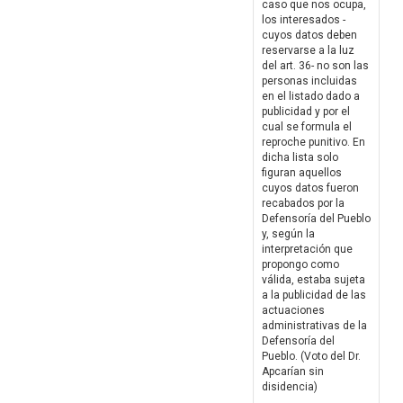
caso que nos ocupa,
los interesados -
cuyos datos deben
reservarse a la luz
del art. 36- no son las
personas incluidas
en el listado dado a
publicidad y por el
cual se formula el
reproche punitivo. En
dicha lista solo
figuran aquellos
cuyos datos fueron
recabados por la
Defensoría del Pueblo
y, según la
interpretación que
propongo como
válida, estaba sujeta
a la publicidad de las
actuaciones
administrativas de la
Defensoría del
Pueblo. (Voto del Dr.
Apcarían sin
disidencia)