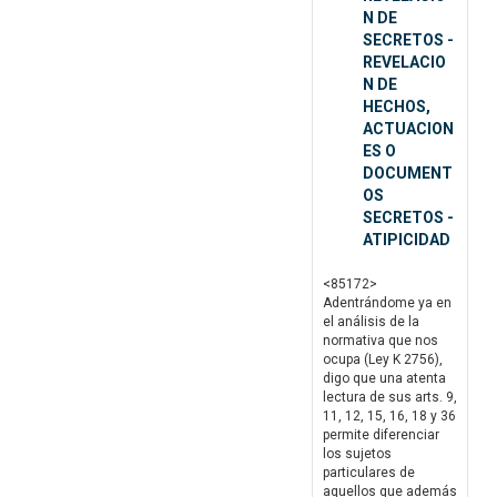
N DE
SECRETOS -
REVELACIO
N DE
HECHOS,
ACTUACION
ES O
DOCUMENT
OS
SECRETOS -
ATIPICIDAD
<85172>
Adentrándome ya en
el análisis de la
normativa que nos
ocupa (Ley K 2756),
digo que una atenta
lectura de sus arts. 9,
11, 12, 15, 16, 18 y 36
permite diferenciar
los sujetos
particulares de
aquellos que además