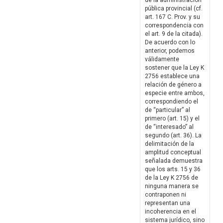
de la administración
pública provincial (cf.
art. 167 C. Prov. y su
correspondencia con
el art. 9 de la citada).
De acuerdo con lo
anterior, podemos
válidamente
sostener que la Ley K
2756 establece una
relación de género a
especie entre ambos,
correspondiendo el
de “particular” al
primero (art. 15) y el
de “interesado” al
segundo (art. 36). La
delimitación de la
amplitud conceptual
señalada demuestra
que los arts. 15 y 36
de la Ley K 2756 de
ninguna manera se
contraponen ni
representan una
incoherencia en el
sistema jurídico, sino