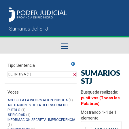
Fallos del STJ
Tipo Sentencia
SUMARIOS
DEFINITIVA
(1)
Sumarios del STJ
STJ
Voces
Manual del Usuario
Busqueda realizada:
punitivos (Todas las
ACCESO A LA INFORMACION PUBLICA
(1)
Palabras)
ACTUACIONES DE LA DEFENSORIA DEL
PUEBLO
(1)
Mostrando
1-1
de
1
ATIPICIDAD
(1)
elemento.
INFORMACION SECRETA: IMPROCEDENCIA
(1)