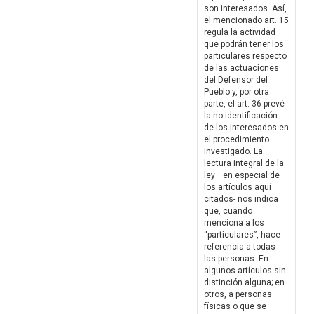
son interesados. Así,
el mencionado art. 15
regula la actividad
que podrán tener los
particulares respecto
de las actuaciones
del Defensor del
Pueblo y, por otra
parte, el art. 36 prevé
la no identificación
de los interesados en
el procedimiento
investigado. La
lectura integral de la
ley –en especial de
los artículos aquí
citados- nos indica
que, cuando
menciona a los
“particulares”, hace
referencia a todas
las personas. En
algunos artículos sin
distinción alguna; en
otros, a personas
físicas o que se