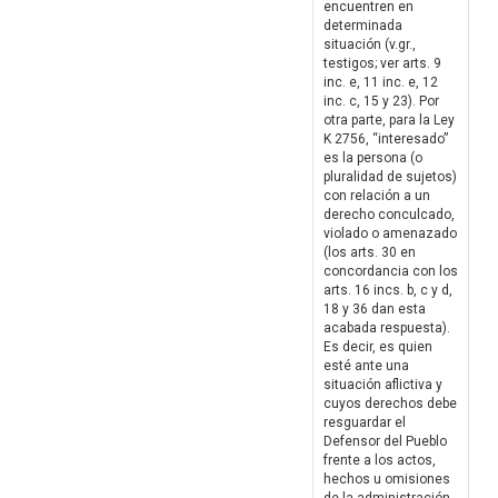
encuentren en
determinada
situación (v.gr.,
testigos; ver arts. 9
inc. e, 11 inc. e, 12
inc. c, 15 y 23). Por
otra parte, para la Ley
K 2756, “interesado”
es la persona (o
pluralidad de sujetos)
con relación a un
derecho conculcado,
violado o amenazado
(los arts. 30 en
concordancia con los
arts. 16 incs. b, c y d,
18 y 36 dan esta
acabada respuesta).
Es decir, es quien
esté ante una
situación aflictiva y
cuyos derechos debe
resguardar el
Defensor del Pueblo
frente a los actos,
hechos u omisiones