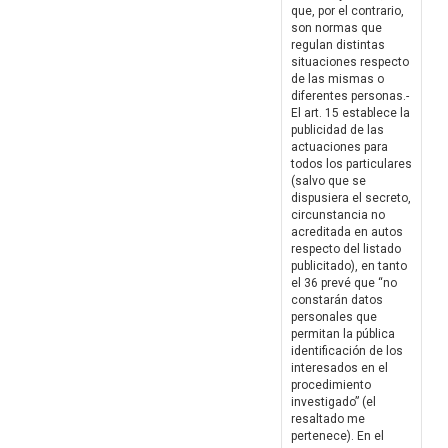
que, por el contrario,
son normas que
regulan distintas
situaciones respecto
de las mismas o
diferentes personas.-
El art. 15 establece la
publicidad de las
actuaciones para
todos los particulares
(salvo que se
dispusiera el secreto,
circunstancia no
acreditada en autos
respecto del listado
publicitado), en tanto
el 36 prevé que “no
constarán datos
personales que
permitan la pública
identificación de los
interesados en el
procedimiento
investigado” (el
resaltado me
pertenece). En el