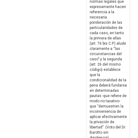
normas legales que
expresamente hacen
referencia a la
necesaria
ponderación de las
particularidades de
cada caso, en tanto
la primera de ellas
(art. 76 bis C.P.) alude
claramente a “las
circunstancias del
caso” y la segunda
(art. 26 del mismo
código) establece
que la
condicionalidad de la
pena deberá fundarse
en determinadas
pautas -que refiere de
modo no taxativo-
que “demuestren la
inconveniencia de
aplicar efectivamente
la privación de
libertad”. (Voto del Dr.
Barotto sin
disidencia)