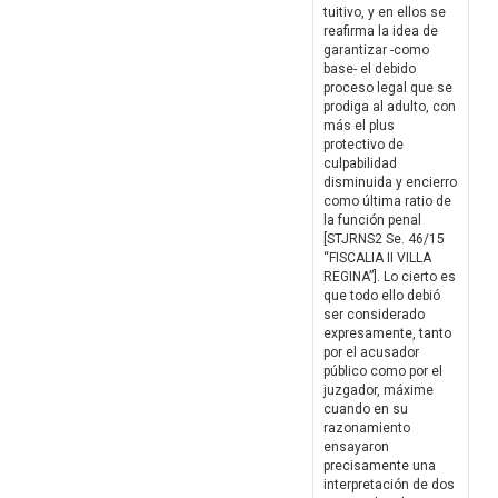
tuitivo, y en ellos se
reafirma la idea de
garantizar -como
base- el debido
proceso legal que se
prodiga al adulto, con
más el plus
protectivo de
culpabilidad
disminuida y encierro
como última ratio de
la función penal
[STJRNS2 Se. 46/15
“FISCALIA II VILLA
REGINA”]. Lo cierto es
que todo ello debió
ser considerado
expresamente, tanto
por el acusador
público como por el
juzgador, máxime
cuando en su
razonamiento
ensayaron
precisamente una
interpretación de dos