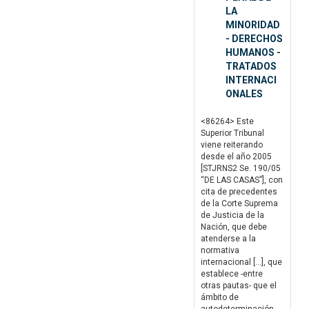
LA
MINORIDAD
- DERECHOS
HUMANOS -
TRATADOS
INTERNACI
ONALES
<86264> Este
Superior Tribunal
viene reiterando
desde el año 2005
[STJRNS2 Se. 190/05
“DE LAS CASAS”], con
cita de precedentes
de la Corte Suprema
de Justicia de la
Nación, que debe
atenderse a la
normativa
internacional […], que
establece -entre
otras pautas- que el
ámbito de