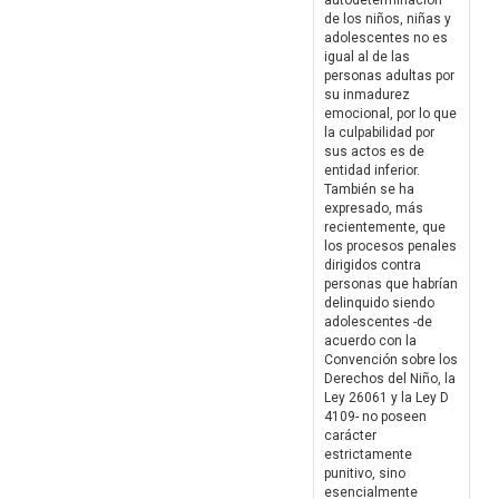
autodeterminación
de los niños, niñas y
adolescentes no es
igual al de las
personas adultas por
su inmadurez
emocional, por lo que
la culpabilidad por
sus actos es de
entidad inferior.
También se ha
expresado, más
recientemente, que
los procesos penales
dirigidos contra
personas que habrían
delinquido siendo
adolescentes -de
acuerdo con la
Convención sobre los
Derechos del Niño, la
Ley 26061 y la Ley D
4109- no poseen
carácter
estrictamente
punitivo, sino
esencialmente