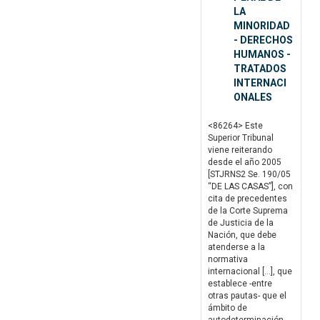
LA
MINORIDAD
- DERECHOS
HUMANOS -
TRATADOS
INTERNACI
ONALES
<86264> Este
Superior Tribunal
viene reiterando
desde el año 2005
[STJRNS2 Se. 190/05
“DE LAS CASAS”], con
cita de precedentes
de la Corte Suprema
de Justicia de la
Nación, que debe
atenderse a la
normativa
internacional […], que
establece -entre
otras pautas- que el
ámbito de