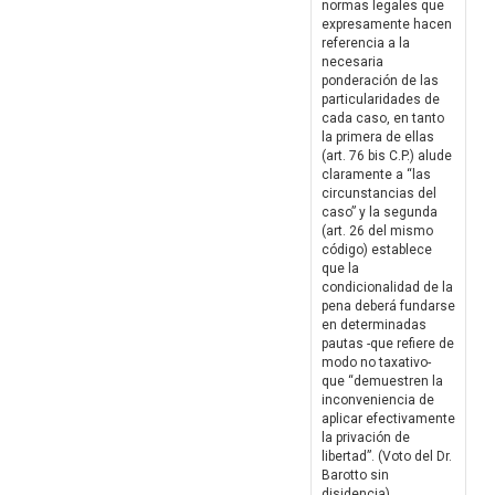
normas legales que
expresamente hacen
referencia a la
necesaria
ponderación de las
particularidades de
cada caso, en tanto
la primera de ellas
(art. 76 bis C.P.) alude
claramente a “las
circunstancias del
caso” y la segunda
(art. 26 del mismo
código) establece
que la
condicionalidad de la
pena deberá fundarse
en determinadas
pautas -que refiere de
modo no taxativo-
que “demuestren la
inconveniencia de
aplicar efectivamente
la privación de
libertad”. (Voto del Dr.
Barotto sin
disidencia)