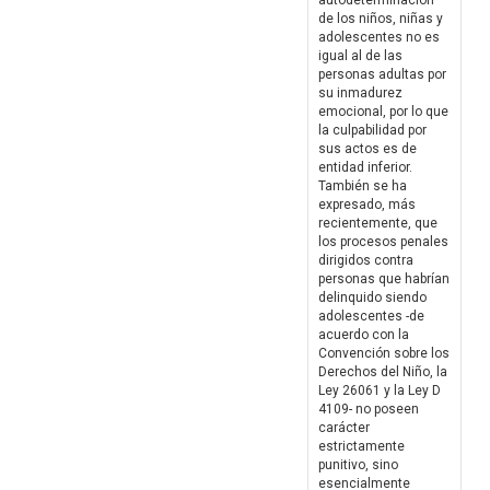
autodeterminación
de los niños, niñas y
adolescentes no es
igual al de las
personas adultas por
su inmadurez
emocional, por lo que
la culpabilidad por
sus actos es de
entidad inferior.
También se ha
expresado, más
recientemente, que
los procesos penales
dirigidos contra
personas que habrían
delinquido siendo
adolescentes -de
acuerdo con la
Convención sobre los
Derechos del Niño, la
Ley 26061 y la Ley D
4109- no poseen
carácter
estrictamente
punitivo, sino
esencialmente