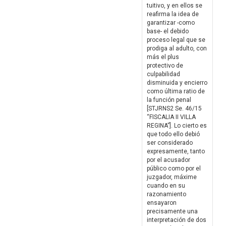
tuitivo, y en ellos se
reafirma la idea de
garantizar -como
base- el debido
proceso legal que se
prodiga al adulto, con
más el plus
protectivo de
culpabilidad
disminuida y encierro
como última ratio de
la función penal
[STJRNS2 Se. 46/15
“FISCALIA II VILLA
REGINA”]. Lo cierto es
que todo ello debió
ser considerado
expresamente, tanto
por el acusador
público como por el
juzgador, máxime
cuando en su
razonamiento
ensayaron
precisamente una
interpretación de dos