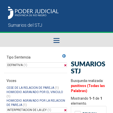
Fallos del STJ
Tipo Sentencia
SUMARIOS
DEFINITIVA
(1)
Sumarios del STJ
STJ
Voces
Manual del Usuario
Busqueda realizada:
punitivos (Todas las
CESE DE LA RELACION DE PAREJA
(1)
Palabras)
HOMICIDIO AGRAVADO POR EL VINCULO
(1)
Mostrando
1-1
de
1
HOMICIDIO AGRAVADO POR LA RELACION
elemento.
DE PAREJA
(1)
INTERPRETACION DE LA LEY
(1)