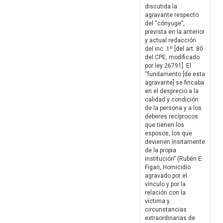
discutida la
agravante respecto
del “cónyuge”,
prevista en la anterior
y actual redacción
del inc. 1º [del art. 80
del CPE, modificado
por ley 26791]. El
“fundamento [de esta
agravante] se fincaba
en el desprecio a la
calidad y condición
de la persona y a los
deberes recíprocos
que tienen los
esposos, los que
devienen ínsitamente
de la propia
institución” (Rubén E.
Figari, Homicidio
agravado por el
vínculo y por la
relación con la
víctima y
circunstancias
extraordinarias de