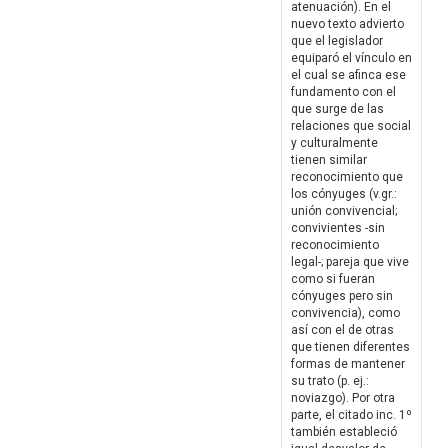
atenuación). En el
nuevo texto advierto
que el legislador
equiparó el vínculo en
el cual se afinca ese
fundamento con el
que surge de las
relaciones que social
y culturalmente
tienen similar
reconocimiento que
los cónyuges (v.gr.:
unión convivencial;
convivientes -sin
reconocimiento
legal-; pareja que vive
como si fueran
cónyuges pero sin
convivencia), como
así con el de otras
que tienen diferentes
formas de mantener
su trato (p. ej.:
noviazgo). Por otra
parte, el citado inc. 1º
también estableció