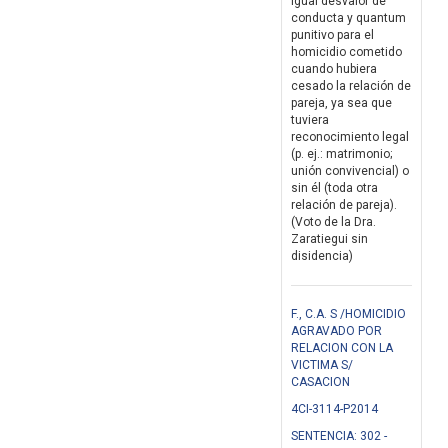
igual desvalor de
conducta y quantum
punitivo para el
homicidio cometido
cuando hubiera
cesado la relación de
pareja, ya sea que
tuviera
reconocimiento legal
(p. ej.: matrimonio;
unión convivencial) o
sin él (toda otra
relación de pareja).
(Voto de la Dra.
Zaratiegui sin
disidencia)
F., C.A. S /HOMICIDIO
AGRAVADO POR
RELACION CON LA
VICTIMA S/
CASACION
4CI-3114-P2014
SENTENCIA: 302 -