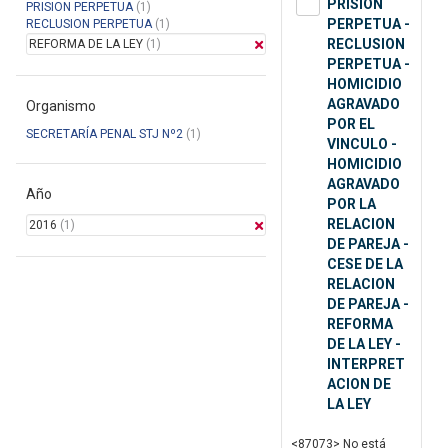
PRISION
PRISION PERPETUA
(1)
PERPETUA -
RECLUSION PERPETUA
(1)
RECLUSION
REFORMA DE LA LEY
(1)
PERPETUA -
HOMICIDIO
AGRAVADO
Organismo
POR EL
SECRETARÍA PENAL STJ Nº2
(1)
VINCULO -
HOMICIDIO
AGRAVADO
Año
POR LA
RELACION
2016
(1)
DE PAREJA -
CESE DE LA
RELACION
DE PAREJA -
REFORMA
DE LA LEY -
INTERPRET
ACION DE
LA LEY
<87073> No está