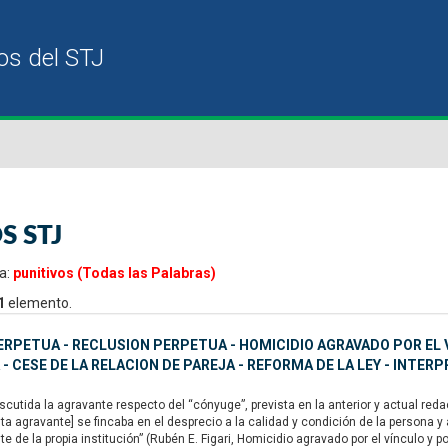
S STJ
a:
punitivos (Todas las Palabras)
1
elemento.
ERPETUA - RECLUSION PERPETUA - HOMICIDIO AGRAVADO POR EL 
 - CESE DE LA RELACION DE PAREJA - REFORMA DE LA LEY - INTERP
utida la agravante respecto del “cónyuge”, prevista en la anterior y actual redacc
a agravante] se fincaba en el desprecio a la calidad y condición de la persona y
 de la propia institución” (Rubén E. Figari, Homicidio agravado por el vínculo y p