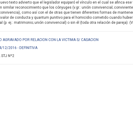
nuevo texto advierto que el legislador equiparó el vínculo en el cual se afinca e
n similar reconocimiento que los cónyuges (v.gr.: unión convivencial; conviviente
onvivencia), como así con el de otras que tienen diferentes formas de mantener su 
svalor de conducta y quantum punitivo para el homicidio cometido cuando hubiera
 (p. ej.: matrimonio; unión convivencial) o sin él (toda otra relación de pareja). (
IDIO AGRAVADO POR RELACION CON LA VICTIMA S/ CASACION
4/12/2016 - DEFINITIVA
 STJ Nº2