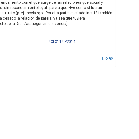
se fundamento con el que surge de las relaciones que social y
s -sin reconocimiento legal-; pareja que vive como si fueran
trato (p. ej.: noviazgo). Por otra parte, el citado inc. 1º también
 cesado la relación de pareja, ya sea que tuviera
Voto de la Dra. Zaratiegui sin disidencia)
4CI-3114-P2014
Fallo