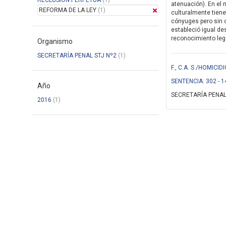
RECLUSION PERPETUA
(1)
atenuación). En el 
REFORMA DE LA LEY
(1)
culturalmente tiene
cónyuges pero sin c
estableció igual de
reconocimiento legal
Organismo
SECRETARÍA PENAL STJ Nº2
(1)
F., C.A. S /HOMIC
SENTENCIA: 302 - 1
Año
SECRETARÍA PENAL
2016
(1)