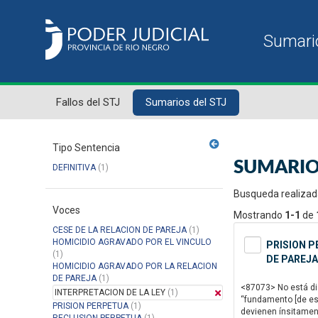
Fallos del STJ
Sumarios del STJ
Tipo Sentencia
SUMARIO
DEFINITIVA
(1)
Busqueda realizad
Voces
Mostrando
1-1
de
CESE DE LA RELACION DE PAREJA
(1)
HOMICIDIO AGRAVADO POR EL VINCULO
PRISION P
(1)
DE PAREJA
HOMICIDIO AGRAVADO POR LA RELACION
DE PAREJA
(1)
<87073> No está disc
INTERPRETACION DE LA LEY
(1)
“fundamento [de est
PRISION PERPETUA
(1)
devienen ínsitamente