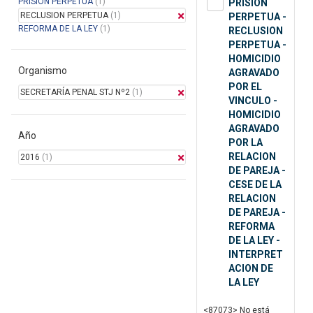
PRISION PERPETUA
(1)
PRISION
RECLUSION PERPETUA
(1)
PERPETUA -
REFORMA DE LA LEY
(1)
RECLUSION
PERPETUA -
HOMICIDIO
Organismo
AGRAVADO
POR EL
SECRETARÍA PENAL STJ Nº2
(1)
VINCULO -
HOMICIDIO
AGRAVADO
Año
POR LA
RELACION
2016
(1)
DE PAREJA -
CESE DE LA
RELACION
DE PAREJA -
REFORMA
DE LA LEY -
INTERPRET
ACION DE
LA LEY
<87073> No está