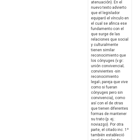
atenuación). En el
nuevo texto advierto
que el legislador
equiparó el vínculo en
el cual se afinca ese
fundamento con el
que surge de las
relaciones que social
y culturalmente
tienen similar
reconocimiento que
los cónyuges (v.gr.:
unión convivencial;
convivientes -sin
reconocimiento
legal-; pareja que vive
como si fueran
cónyuges pero sin
convivencia), como
así con el de otras
que tienen diferentes
formas de mantener
su trato (p. ej.:
noviazgo). Por otra
parte, el citado inc. 1º
también estableció