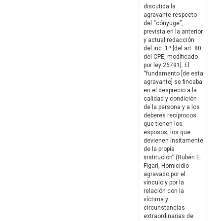
discutida la
agravante respecto
del “cónyuge”,
prevista en la anterior
y actual redacción
del inc. 1º [del art. 80
del CPE, modificado
por ley 26791]. El
“fundamento [de esta
agravante] se fincaba
en el desprecio a la
calidad y condición
de la persona y a los
deberes recíprocos
que tienen los
esposos, los que
devienen ínsitamente
de la propia
institución” (Rubén E.
Figari, Homicidio
agravado por el
vínculo y por la
relación con la
víctima y
circunstancias
extraordinarias de