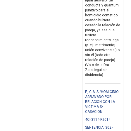
igual desvalor de
conducta y quantum
punitivo para el
homicidio cometido
cuando hubiera
cesado la relación de
pareja, ya sea que
tuviera
reconocimiento legal
(p. ej.: matrimonio;
unión convivencial) o
sin él (toda otra
relación de pareja).
(Voto de la Dra.
Zaratiegui sin
disidencia)
F., C.A. S /HOMICIDIO
AGRAVADO POR
RELACION CON LA
VICTIMA S/
CASACION
4CI-3114-P2014
SENTENCIA: 302 -