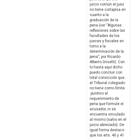
juicio común el juez
no tiene cortapisa en
cuanto a la
graduación de la
pena (ver “Algunas
reflexiones sobre las
facultades de los
jueces y fiscales en
torno a la
determinación de la
pena”, por Ricardo
Alberto Grisetti). Con
lo hasta aquí dicho
puedo concluir con
total convicción que
el Tribunal colegiado
no tiene como límite
punitivo el
requerimiento de
pena que formule el
acusador, ni se
encuentra vinculado
al mismo (salvo en el
juicio abreviado). De
igual forma destaco
que los arts. 40 y 41