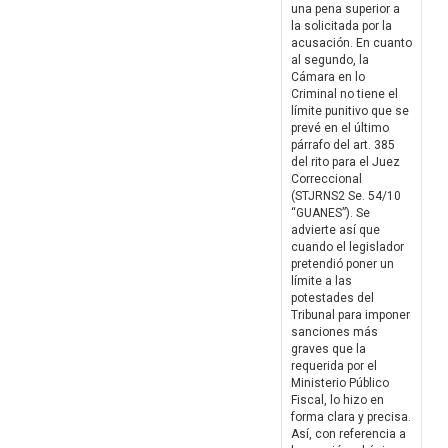
una pena superior a
la solicitada por la
acusación. En cuanto
al segundo, la
Cámara en lo
Criminal no tiene el
límite punitivo que se
prevé en el último
párrafo del art. 385
del rito para el Juez
Correccional
(STJRNS2 Se. 54/10
“GUANES”). Se
advierte así que
cuando el legislador
pretendió poner un
límite a las
potestades del
Tribunal para imponer
sanciones más
graves que la
requerida por el
Ministerio Público
Fiscal, lo hizo en
forma clara y precisa.
Así, con referencia a