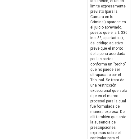
la sanción, el único
límite expresamente
previsto (para la
Cámara en lo
Criminal) aparece en
el juicio abreviado,
puesto que el art. 330
inc. 5º, apartado a),
del código adjetivo
prevé que el monto
de la pena acordada
por las partes
conforma un “techo”
que no puede ser
ultrapasado por el
Tribunal. Se trata de
una restricción
excepcional que solo
rige en el marco
procesal para la cual
fue formulada de
manera expresa. De
allí también que ante
la ausencia de
prescripciones
expresas sobre el
particular para el