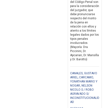
del Código Penal son
para la consideración
del juzgador, que
debe pronunciarse
respecto del monto
de la pena en
relación con ellos y
atento a los límites
legales dados por los
tipos penales
involucrados.
(Mayoría: Dra.
Piccinini, Dr.
Apcarian, Dr. Mansilla
y Dr. Barotto)
CANALES, GUSTAVO
ARIEL; CARCAMO,
YONATHAN MARIO Y
NOGAR, NELSON
NICOLO S / ROBO
AGRAVADO S/
INCONSTITUCIONALID
AD