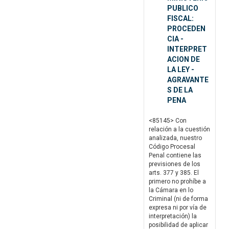
PUBLICO
FISCAL:
PROCEDEN
CIA -
INTERPRET
ACION DE
LA LEY -
AGRAVANTE
S DE LA
PENA
<85145> Con
relación a la cuestión
analizada, nuestro
Código Procesal
Penal contiene las
previsiones de los
arts. 377 y 385. El
primero no prohíbe a
la Cámara en lo
Criminal (ni de forma
expresa ni por vía de
interpretación) la
posibilidad de aplicar