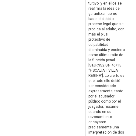
tuitivo, y en ellos se
reafirma la idea de
garantizar -como
base- el debido
proceso legal que se
prodiga al adulto, con
más el plus
protectivo de
culpabilidad
disminuida y encierro
como última ratio de
la función penal
[STJRNS2 Se. 46/15
“FISCALIA II VILLA
REGINA”]. Lo cierto es
que todo ello debió
ser considerado
expresamente, tanto
por el acusador
público como por el
juzgador, máxime
cuando en su
razonamiento
ensayaron
precisamente una
interpretación de dos