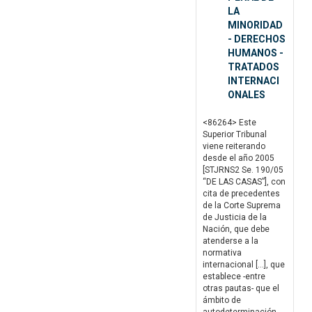
LA
MINORIDAD
- DERECHOS
HUMANOS -
TRATADOS
INTERNACI
ONALES
<86264> Este
Superior Tribunal
viene reiterando
desde el año 2005
[STJRNS2 Se. 190/05
“DE LAS CASAS”], con
cita de precedentes
de la Corte Suprema
de Justicia de la
Nación, que debe
atenderse a la
normativa
internacional […], que
establece -entre
otras pautas- que el
ámbito de