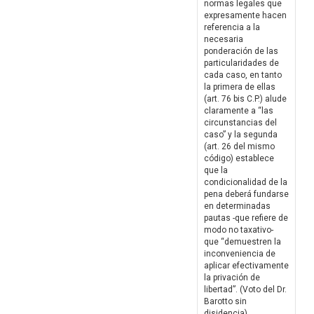
normas legales que
expresamente hacen
referencia a la
necesaria
ponderación de las
particularidades de
cada caso, en tanto
la primera de ellas
(art. 76 bis C.P.) alude
claramente a “las
circunstancias del
caso” y la segunda
(art. 26 del mismo
código) establece
que la
condicionalidad de la
pena deberá fundarse
en determinadas
pautas -que refiere de
modo no taxativo-
que “demuestren la
inconveniencia de
aplicar efectivamente
la privación de
libertad”. (Voto del Dr.
Barotto sin
disidencia)