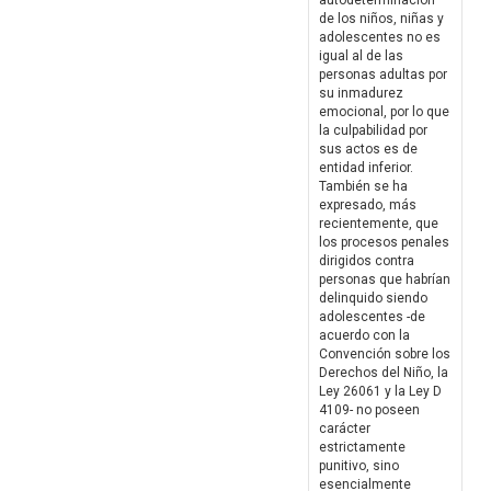
autodeterminación
de los niños, niñas y
adolescentes no es
igual al de las
personas adultas por
su inmadurez
emocional, por lo que
la culpabilidad por
sus actos es de
entidad inferior.
También se ha
expresado, más
recientemente, que
los procesos penales
dirigidos contra
personas que habrían
delinquido siendo
adolescentes -de
acuerdo con la
Convención sobre los
Derechos del Niño, la
Ley 26061 y la Ley D
4109- no poseen
carácter
estrictamente
punitivo, sino
esencialmente