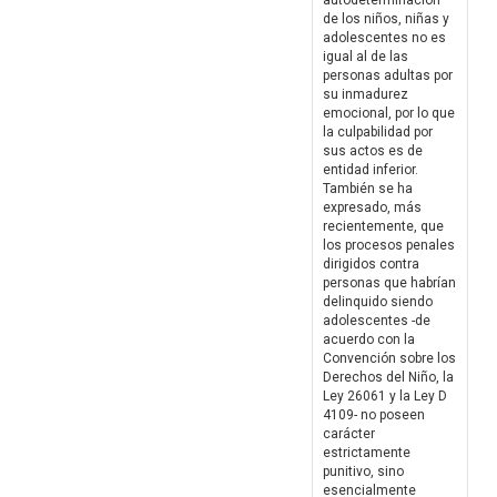
autodeterminación
de los niños, niñas y
adolescentes no es
igual al de las
personas adultas por
su inmadurez
emocional, por lo que
la culpabilidad por
sus actos es de
entidad inferior.
También se ha
expresado, más
recientemente, que
los procesos penales
dirigidos contra
personas que habrían
delinquido siendo
adolescentes -de
acuerdo con la
Convención sobre los
Derechos del Niño, la
Ley 26061 y la Ley D
4109- no poseen
carácter
estrictamente
punitivo, sino
esencialmente