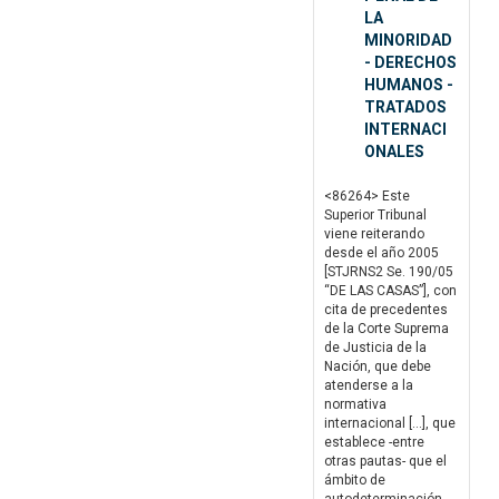
LA
MINORIDAD
- DERECHOS
HUMANOS -
TRATADOS
INTERNACI
ONALES
<86264> Este
Superior Tribunal
viene reiterando
desde el año 2005
[STJRNS2 Se. 190/05
“DE LAS CASAS”], con
cita de precedentes
de la Corte Suprema
de Justicia de la
Nación, que debe
atenderse a la
normativa
internacional […], que
establece -entre
otras pautas- que el
ámbito de