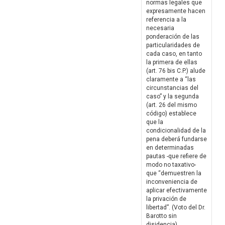
normas legales que
expresamente hacen
referencia a la
necesaria
ponderación de las
particularidades de
cada caso, en tanto
la primera de ellas
(art. 76 bis C.P.) alude
claramente a “las
circunstancias del
caso” y la segunda
(art. 26 del mismo
código) establece
que la
condicionalidad de la
pena deberá fundarse
en determinadas
pautas -que refiere de
modo no taxativo-
que “demuestren la
inconveniencia de
aplicar efectivamente
la privación de
libertad”. (Voto del Dr.
Barotto sin
disidencia)