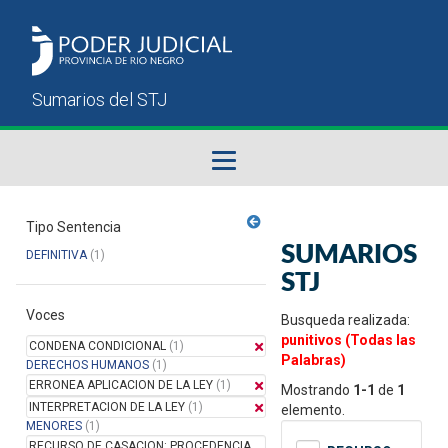
Fallos del STJ
Tipo Sentencia
SUMARIOS
DEFINITIVA
(1)
Sumarios del STJ
STJ
Voces
Manual del Usuario
Busqueda realizada:
punitivos (Todas las
CONDENA CONDICIONAL
(1)
Palabras)
DERECHOS HUMANOS
(1)
ERRONEA APLICACION DE LA LEY
(1)
Mostrando
1-1
de
1
INTERPRETACION DE LA LEY
(1)
elemento.
MENORES
(1)
RECURSO DE CASACION: PROCEDENCIA