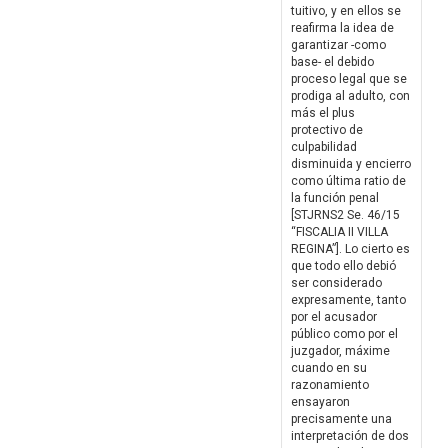
tuitivo, y en ellos se
reafirma la idea de
garantizar -como
base- el debido
proceso legal que se
prodiga al adulto, con
más el plus
protectivo de
culpabilidad
disminuida y encierro
como última ratio de
la función penal
[STJRNS2 Se. 46/15
“FISCALIA II VILLA
REGINA”]. Lo cierto es
que todo ello debió
ser considerado
expresamente, tanto
por el acusador
público como por el
juzgador, máxime
cuando en su
razonamiento
ensayaron
precisamente una
interpretación de dos