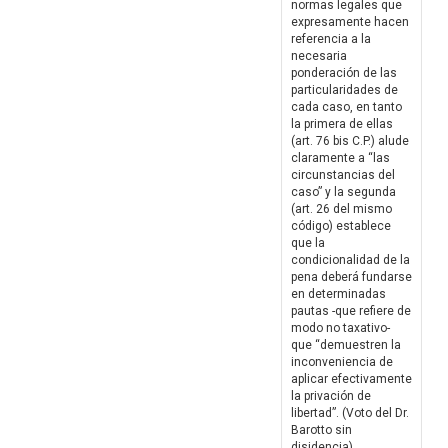
normas legales que
expresamente hacen
referencia a la
necesaria
ponderación de las
particularidades de
cada caso, en tanto
la primera de ellas
(art. 76 bis C.P.) alude
claramente a “las
circunstancias del
caso” y la segunda
(art. 26 del mismo
código) establece
que la
condicionalidad de la
pena deberá fundarse
en determinadas
pautas -que refiere de
modo no taxativo-
que “demuestren la
inconveniencia de
aplicar efectivamente
la privación de
libertad”. (Voto del Dr.
Barotto sin
disidencia)