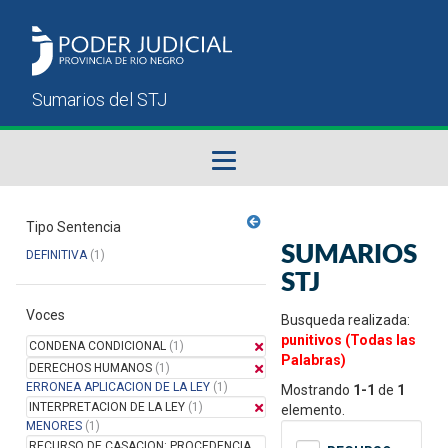
Fallos del STJ
Tipo Sentencia
SUMARIOS
DEFINITIVA
(1)
Sumarios del STJ
STJ
Voces
Manual del Usuario
Busqueda realizada:
punitivos (Todas las
CONDENA CONDICIONAL
(1)
Palabras)
DERECHOS HUMANOS
(1)
ERRONEA APLICACION DE LA LEY
(1)
Mostrando
1-1
de
1
INTERPRETACION DE LA LEY
(1)
elemento.
MENORES
(1)
RECURSO DE CASACION: PROCEDENCIA