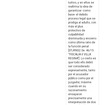
tuitivo, y en ellos se
reafirma la idea de
garantizar -como
base- el debido
proceso legal que se
prodiga al adulto, con
más el plus
protectivo de
culpabilidad
disminuida y encierro
como última ratio de
la función penal
[STJRNS2 Se. 46/15
“FISCALIA II VILLA
REGINA”]. Lo cierto es
que todo ello debió
ser considerado
expresamente, tanto
por el acusador
público como por el
juzgador, máxime
cuando en su
razonamiento
ensayaron
precisamente una
interpretación de dos