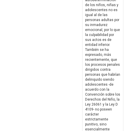
autodeterminación
de los niños, niñas y
adolescentes no es
igual al de las
personas adultas por
su inmadurez
emocional, por lo que
la culpabilidad por
sus actos es de
entidad inferior.
También se ha
expresado, más
recientemente, que
los procesos penales
dirigidos contra
personas que habrían
delinquido siendo
adolescentes -de
acuerdo con la
Convención sobre los
Derechos del Niño, la
Ley 26061 y la Ley D
4109- no poseen
carácter
estrictamente
punitivo, sino
esencialmente