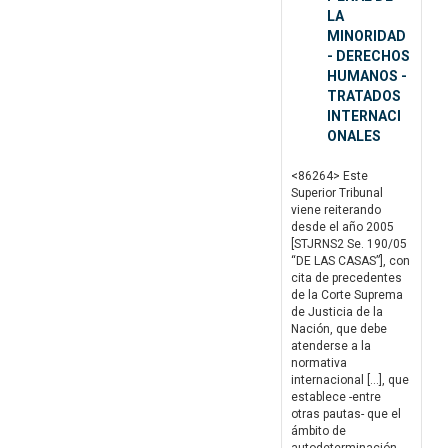
LA
MINORIDAD
- DERECHOS
HUMANOS -
TRATADOS
INTERNACI
ONALES
<86264> Este
Superior Tribunal
viene reiterando
desde el año 2005
[STJRNS2 Se. 190/05
“DE LAS CASAS”], con
cita de precedentes
de la Corte Suprema
de Justicia de la
Nación, que debe
atenderse a la
normativa
internacional […], que
establece -entre
otras pautas- que el
ámbito de