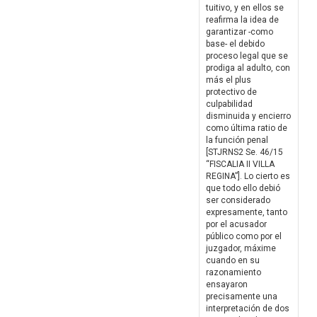
tuitivo, y en ellos se
reafirma la idea de
garantizar -como
base- el debido
proceso legal que se
prodiga al adulto, con
más el plus
protectivo de
culpabilidad
disminuida y encierro
como última ratio de
la función penal
[STJRNS2 Se. 46/15
“FISCALIA II VILLA
REGINA”]. Lo cierto es
que todo ello debió
ser considerado
expresamente, tanto
por el acusador
público como por el
juzgador, máxime
cuando en su
razonamiento
ensayaron
precisamente una
interpretación de dos