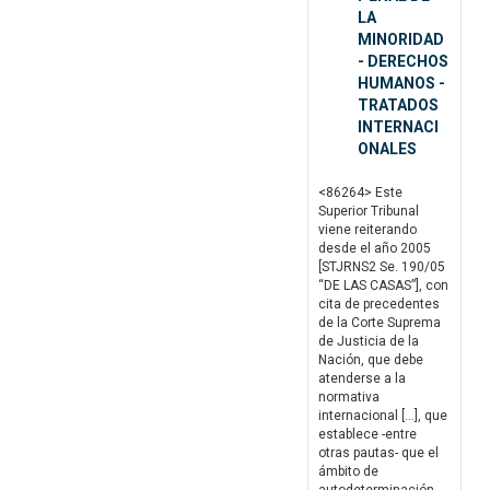
LA
MINORIDAD
- DERECHOS
HUMANOS -
TRATADOS
INTERNACI
ONALES
<86264> Este
Superior Tribunal
viene reiterando
desde el año 2005
[STJRNS2 Se. 190/05
“DE LAS CASAS”], con
cita de precedentes
de la Corte Suprema
de Justicia de la
Nación, que debe
atenderse a la
normativa
internacional […], que
establece -entre
otras pautas- que el
ámbito de