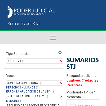
Fallos del STJ
Tipo Sentencia
SUMARIOS
DEFINITIVA
(1)
Sumarios del STJ
STJ
Voces
Manual del Usuario
Busqueda realizada:
punitivos (Todas las
CONDENA CONDICIONAL
(1)
Palabras)
DERECHOS HUMANOS
(1)
ERRONEA APLICACION DE LA LEY
(1)
Mostrando
1-1
de
1
INTERPRETACION DE LA LEY
(1)
elemento.
MENORES
(1)
RECURSO DE CASACION: PROCEDENCIA