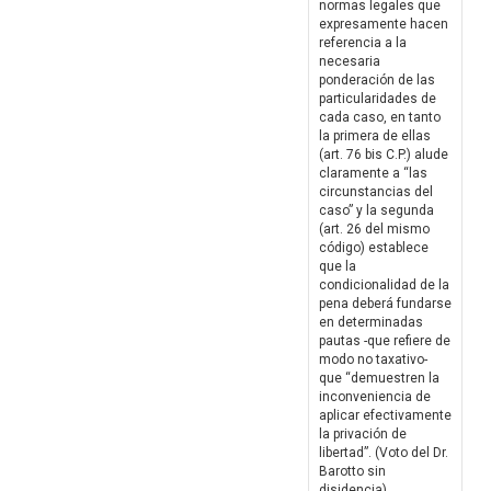
normas legales que
expresamente hacen
referencia a la
necesaria
ponderación de las
particularidades de
cada caso, en tanto
la primera de ellas
(art. 76 bis C.P.) alude
claramente a “las
circunstancias del
caso” y la segunda
(art. 26 del mismo
código) establece
que la
condicionalidad de la
pena deberá fundarse
en determinadas
pautas -que refiere de
modo no taxativo-
que “demuestren la
inconveniencia de
aplicar efectivamente
la privación de
libertad”. (Voto del Dr.
Barotto sin
disidencia)