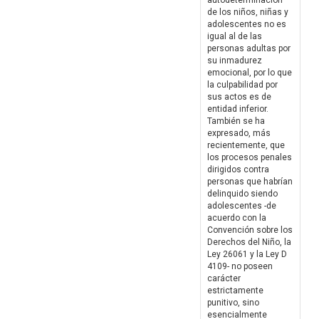
autodeterminación
de los niños, niñas y
adolescentes no es
igual al de las
personas adultas por
su inmadurez
emocional, por lo que
la culpabilidad por
sus actos es de
entidad inferior.
También se ha
expresado, más
recientemente, que
los procesos penales
dirigidos contra
personas que habrían
delinquido siendo
adolescentes -de
acuerdo con la
Convención sobre los
Derechos del Niño, la
Ley 26061 y la Ley D
4109- no poseen
carácter
estrictamente
punitivo, sino
esencialmente