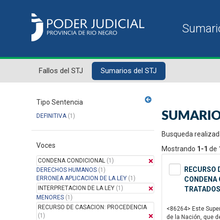
Fallos del STJ
Sumarios del STJ
Tipo Sentencia
SUMARIO
DEFINITIVA
(1)
Busqueda realizad
Voces
Mostrando
1-1
de
CONDENA CONDICIONAL
(1)
RECURSO D
DERECHOS HUMANOS
(1)
ERRONEA APLICACION DE LA LEY
(1)
CONDENA C
INTERPRETACION DE LA LEY
(1)
TRATADOS
MENORES
(1)
RECURSO DE CASACION: PROCEDENCIA
<86264> Este Superi
(1)
de la Nación, que d