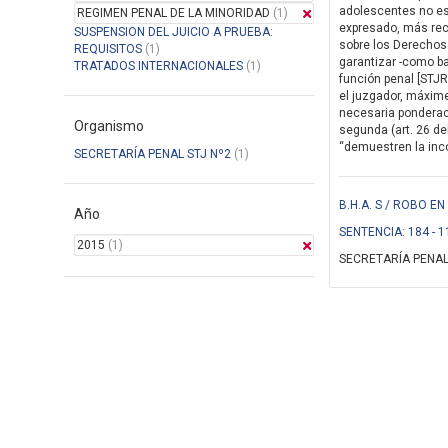
adolescentes no es 
REGIMEN PENAL DE LA MINORIDAD
(1)
expresado, más rec
SUSPENSION DEL JUICIO A PRUEBA:
sobre los Derechos 
REQUISITOS
(1)
garantizar -como ba
TRATADOS INTERNACIONALES
(1)
función penal [STJR
el juzgador, máxim
necesaria ponderaci
Organismo
segunda (art. 26 de
“demuestren la incon
SECRETARÍA PENAL STJ Nº2
(1)
B.H.A. S / ROBO 
Año
SENTENCIA: 184 - 1
2015
(1)
SECRETARÍA PENAL