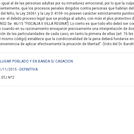
igual al de las personas adultas por su inmadurez emocional, por lo que la culpa
ientemente, que los procesos penales dirigidos contra personas que habrían de
del Niño, la Ley 26061 y la Ley D 4109- no poseen carácter estrictamente punitivo,
se- el debido proceso legal que se prodiga al adulto, con más el plus protectivo d
NS2 Se. 46/15 “FISCALIA II VILLA REGINA”]. Lo cierto es que todo ello debió ser 
e cuando en su razonamiento ensayaron precisamente una interpretación de do
ón de las particularidades de cada caso, en tanto la primera de ellas (art. 76 bis
l mismo código) establece que la condicionalidad de la pena deberá fundarse en
veniencia de aplicar efectivamente la privación de libertad”. (Voto del Dr. Barott
EN LUGAR POBLADO Y EN BANDA S/ CASACION
1/11/2015 - DEFINITIVA
 STJ Nº2