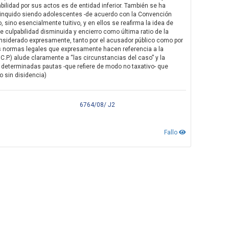
bilidad por sus actos es de entidad inferior. También se ha
linquido siendo adolescentes -de acuerdo con la Convención
 sino esencialmente tuitivo, y en ellos se reafirma la idea de
e culpabilidad disminuida y encierro como última ratio de la
considerado expresamente, tanto por el acusador público como por
s normas legales que expresamente hacen referencia a la
 C.P.) alude claramente a “las circunstancias del caso” y la
 determinadas pautas -que refiere de modo no taxativo- que
o sin disidencia)
6764/08/ J2
Fallo