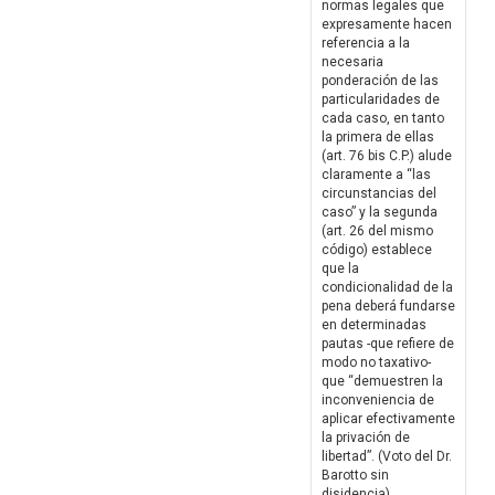
normas legales que
expresamente hacen
referencia a la
necesaria
ponderación de las
particularidades de
cada caso, en tanto
la primera de ellas
(art. 76 bis C.P.) alude
claramente a “las
circunstancias del
caso” y la segunda
(art. 26 del mismo
código) establece
que la
condicionalidad de la
pena deberá fundarse
en determinadas
pautas -que refiere de
modo no taxativo-
que “demuestren la
inconveniencia de
aplicar efectivamente
la privación de
libertad”. (Voto del Dr.
Barotto sin
disidencia)