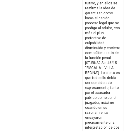
tuitivo, y en ellos se
reafirma la idea de
garantizar -como
base- el debido
proceso legal que se
prodiga al adulto, con
más el plus
protectivo de
culpabilidad
disminuida y encierro
como última ratio de
la función penal
[STJRNS2 Se. 46/15
“FISCALIA II VILLA
REGINA”]. Lo cierto es
que todo ello debió
ser considerado
expresamente, tanto
por el acusador
público como por el
juzgador, máxime
cuando en su
razonamiento
ensayaron
precisamente una
interpretación de dos