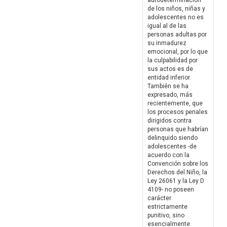
autodeterminación
de los niños, niñas y
adolescentes no es
igual al de las
personas adultas por
su inmadurez
emocional, por lo que
la culpabilidad por
sus actos es de
entidad inferior.
También se ha
expresado, más
recientemente, que
los procesos penales
dirigidos contra
personas que habrían
delinquido siendo
adolescentes -de
acuerdo con la
Convención sobre los
Derechos del Niño, la
Ley 26061 y la Ley D
4109- no poseen
carácter
estrictamente
punitivo, sino
esencialmente