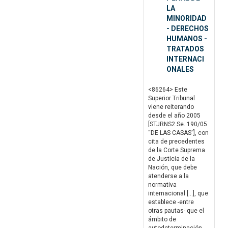
LA
MINORIDAD
- DERECHOS
HUMANOS -
TRATADOS
INTERNACI
ONALES
<86264> Este
Superior Tribunal
viene reiterando
desde el año 2005
[STJRNS2 Se. 190/05
“DE LAS CASAS”], con
cita de precedentes
de la Corte Suprema
de Justicia de la
Nación, que debe
atenderse a la
normativa
internacional […], que
establece -entre
otras pautas- que el
ámbito de