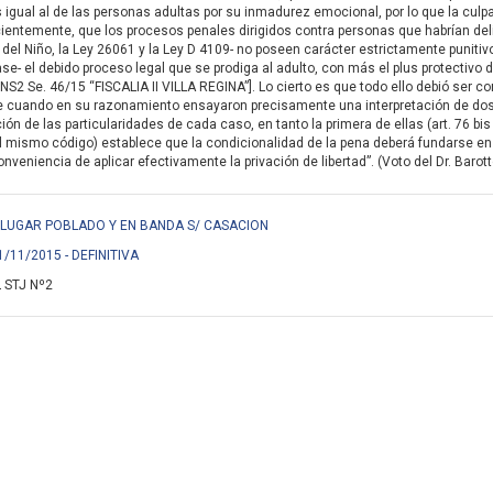
igual al de las personas adultas por su inmadurez emocional, por lo que la culpa
ientemente, que los procesos penales dirigidos contra personas que habrían de
del Niño, la Ley 26061 y la Ley D 4109- no poseen carácter estrictamente punitivo,
se- el debido proceso legal que se prodiga al adulto, con más el plus protectivo d
NS2 Se. 46/15 “FISCALIA II VILLA REGINA”]. Lo cierto es que todo ello debió ser 
e cuando en su razonamiento ensayaron precisamente una interpretación de do
ón de las particularidades de cada caso, en tanto la primera de ellas (art. 76 bis
l mismo código) establece que la condicionalidad de la pena deberá fundarse en
veniencia de aplicar efectivamente la privación de libertad”. (Voto del Dr. Barott
EN LUGAR POBLADO Y EN BANDA S/ CASACION
1/11/2015 - DEFINITIVA
 STJ Nº2