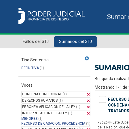
Fallos del STJ
Sumarios del STJ
Tipo Sentencia
SUMARIO
DEFINITIVA
(1)
Busqueda realizad
Voces
Mostrando
1-1
de
CONDENA CONDICIONAL
(1)
RECURSO D
DERECHOS HUMANOS
(1)
CONDENA C
ERRONEA APLICACION DE LA LEY
(1)
TRATADOS
INTERPRETACION DE LA LEY
(1)
MENORES
(1)
<86264> Este Superi
RECURSO DE CASACION: PROCEDENCIA
(1)
de la Nación, que d