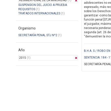
REGIMEN PENAL DE LA MINORIDAD
(1)
adolescentes no es 
SUSPENSION DEL JUICIO A PRUEBA:
expresado, más rec
REQUISITOS
(1)
sobre los Derechos 
TRATADOS INTERNACIONALES
(1)
garantizar -como ba
función penal [STJR
el juzgador, máxim
Organismo
necesaria ponderaci
segunda (art. 26 de
SECRETARÍA PENAL STJ Nº2
(1)
“demuestren la incon
Año
B.H.A. S / ROBO 
SENTENCIA: 184 - 1
2015
(1)
SECRETARÍA PENAL