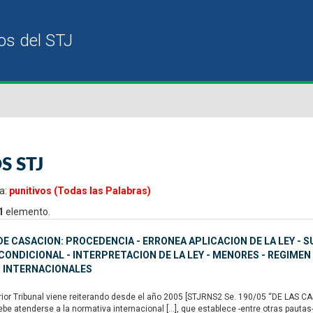
S STJ
a:
punitivos (Todas las Palabras)
1
elemento.
E CASACION: PROCEDENCIA - ERRONEA APLICACION DE LA LEY - S
ONDICIONAL - INTERPRETACION DE LA LEY - MENORES - REGIMEN
 INTERNACIONALES
or Tribunal viene reiterando desde el año 2005 [STJRNS2 Se. 190/05 “DE LAS CAS
ebe atenderse a la normativa internacional […], que establece -entre otras pautas