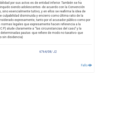
bilidad por sus actos es de entidad inferior. También se ha
linquido siendo adolescentes -de acuerdo con la Convención
 sino esencialmente tuitivo, y en ellos se reafirma la idea de
e culpabilidad disminuida y encierro como última ratio de la
considerado expresamente, tanto por el acusador público como por
s normas legales que expresamente hacen referencia a la
 C.P.) alude claramente a “las circunstancias del caso” y la
 determinadas pautas -que refiere de modo no taxativo- que
o sin disidencia)
6764/08/ J2
Fallo