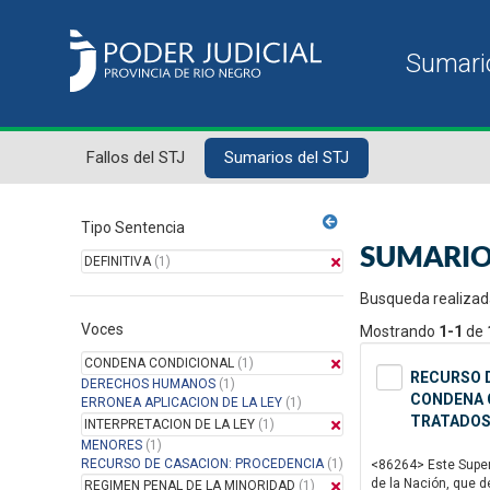
Fallos del STJ
Sumarios del STJ
Tipo Sentencia
SUMARIO
DEFINITIVA
(1)
Busqueda realizad
Voces
Mostrando
1-1
de
CONDENA CONDICIONAL
(1)
RECURSO D
DERECHOS HUMANOS
(1)
CONDENA C
ERRONEA APLICACION DE LA LEY
(1)
TRATADOS
INTERPRETACION DE LA LEY
(1)
MENORES
(1)
RECURSO DE CASACION: PROCEDENCIA
(1)
<86264> Este Superi
de la Nación, que d
REGIMEN PENAL DE LA MINORIDAD
(1)