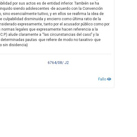
bilidad por sus actos es de entidad inferior. También se ha
linquido siendo adolescentes -de acuerdo con la Convención
 sino esencialmente tuitivo, y en ellos se reafirma la idea de
e culpabilidad disminuida y encierro como última ratio de la
considerado expresamente, tanto por el acusador público como por
s normas legales que expresamente hacen referencia a la
 C.P.) alude claramente a “las circunstancias del caso” y la
 determinadas pautas -que refiere de modo no taxativo- que
o sin disidencia)
6764/08/ J2
Fallo