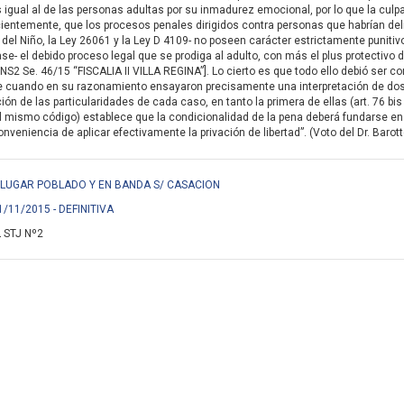
igual al de las personas adultas por su inmadurez emocional, por lo que la culpa
ientemente, que los procesos penales dirigidos contra personas que habrían de
del Niño, la Ley 26061 y la Ley D 4109- no poseen carácter estrictamente punitivo,
se- el debido proceso legal que se prodiga al adulto, con más el plus protectivo d
NS2 Se. 46/15 “FISCALIA II VILLA REGINA”]. Lo cierto es que todo ello debió ser 
e cuando en su razonamiento ensayaron precisamente una interpretación de do
ón de las particularidades de cada caso, en tanto la primera de ellas (art. 76 bis
l mismo código) establece que la condicionalidad de la pena deberá fundarse en
veniencia de aplicar efectivamente la privación de libertad”. (Voto del Dr. Barott
EN LUGAR POBLADO Y EN BANDA S/ CASACION
1/11/2015 - DEFINITIVA
 STJ Nº2