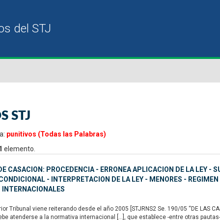
S STJ
a:
punitivos (Todas las Palabras)
1
elemento.
E CASACION: PROCEDENCIA - ERRONEA APLICACION DE LA LEY - S
ONDICIONAL - INTERPRETACION DE LA LEY - MENORES - REGIMEN
 INTERNACIONALES
or Tribunal viene reiterando desde el año 2005 [STJRNS2 Se. 190/05 “DE LAS CAS
ebe atenderse a la normativa internacional […], que establece -entre otras pautas