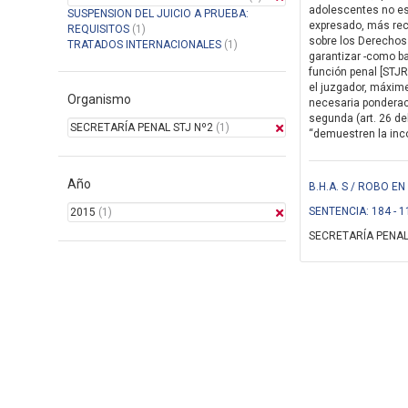
adolescentes no es 
SUSPENSION DEL JUICIO A PRUEBA:
expresado, más rec
REQUISITOS
(1)
sobre los Derechos 
TRATADOS INTERNACIONALES
(1)
garantizar -como ba
función penal [STJR
el juzgador, máxim
Organismo
necesaria ponderaci
segunda (art. 26 de
SECRETARÍA PENAL STJ Nº2
(1)
“demuestren la incon
Año
B.H.A. S / ROBO 
SENTENCIA: 184 - 1
2015
(1)
SECRETARÍA PENAL