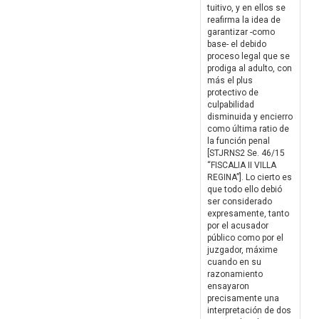
tuitivo, y en ellos se
reafirma la idea de
garantizar -como
base- el debido
proceso legal que se
prodiga al adulto, con
más el plus
protectivo de
culpabilidad
disminuida y encierro
como última ratio de
la función penal
[STJRNS2 Se. 46/15
“FISCALIA II VILLA
REGINA”]. Lo cierto es
que todo ello debió
ser considerado
expresamente, tanto
por el acusador
público como por el
juzgador, máxime
cuando en su
razonamiento
ensayaron
precisamente una
interpretación de dos