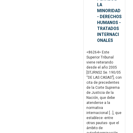
LA
MINORIDAD
- DERECHOS
HUMANOS -
TRATADOS
INTERNACI
ONALES
<86264> Este
Superior Tribunal
viene reiterando
desde el año 2005
[STJRNS2 Se. 190/05
“DE LAS CASAS”], con
cita de precedentes
de la Corte Suprema
de Justicia de la
Nación, que debe
atenderse a la
normativa
internacional […], que
establece -entre
otras pautas- que el
ámbito de