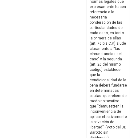
normas legales que
expresamente hacen
referencia a la
necesaria
ponderación de las
particularidades de
cada caso, en tanto
la primera de ellas
(art. 76 bis C.P.) alude
claramente a “las
circunstancias del
caso” y la segunda
(art. 26 del mismo
código) establece
que la
condicionalidad de la
pena deberá fundarse
en determinadas
pautas -que refiere de
modo no taxativo-
que “demuestren la
inconveniencia de
aplicar efectivamente
la privación de
libertad”. (Voto del Dr.
Barotto sin
disidencia)