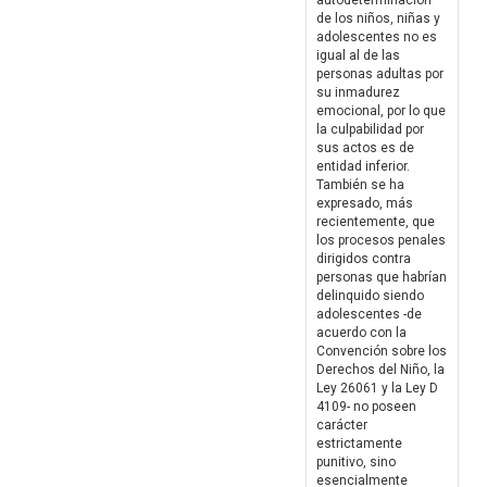
autodeterminación
de los niños, niñas y
adolescentes no es
igual al de las
personas adultas por
su inmadurez
emocional, por lo que
la culpabilidad por
sus actos es de
entidad inferior.
También se ha
expresado, más
recientemente, que
los procesos penales
dirigidos contra
personas que habrían
delinquido siendo
adolescentes -de
acuerdo con la
Convención sobre los
Derechos del Niño, la
Ley 26061 y la Ley D
4109- no poseen
carácter
estrictamente
punitivo, sino
esencialmente