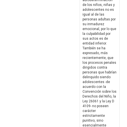
autodeterminación
de los niños, niñas y
adolescentes no es
igual al de las
personas adultas por
su inmadurez
emocional, por lo que
la culpabilidad por
sus actos es de
entidad inferior.
También se ha
expresado, más
recientemente, que
los procesos penales
dirigidos contra
personas que habrían
delinquido siendo
adolescentes -de
acuerdo con la
Convención sobre los
Derechos del Niño, la
Ley 26061 y la Ley D
4109- no poseen
carácter
estrictamente
punitivo, sino
esencialmente