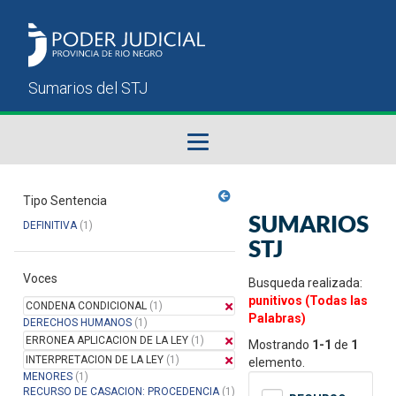
Fallos del STJ
Tipo Sentencia
SUMARIOS
DEFINITIVA
(1)
Sumarios del STJ
STJ
Voces
Manual del Usuario
Busqueda realizada:
punitivos (Todas las
CONDENA CONDICIONAL
(1)
Palabras)
DERECHOS HUMANOS
(1)
ERRONEA APLICACION DE LA LEY
(1)
Mostrando
1-1
de
1
INTERPRETACION DE LA LEY
(1)
elemento.
MENORES
(1)
RECURSO DE CASACION: PROCEDENCIA
(1)