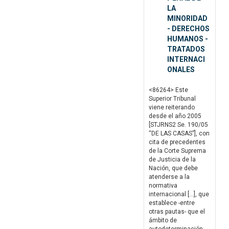
LA
MINORIDAD
- DERECHOS
HUMANOS -
TRATADOS
INTERNACI
ONALES
<86264> Este
Superior Tribunal
viene reiterando
desde el año 2005
[STJRNS2 Se. 190/05
“DE LAS CASAS”], con
cita de precedentes
de la Corte Suprema
de Justicia de la
Nación, que debe
atenderse a la
normativa
internacional […], que
establece -entre
otras pautas- que el
ámbito de