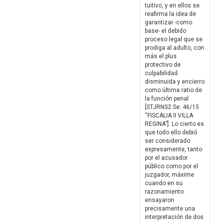
tuitivo, y en ellos se
reafirma la idea de
garantizar -como
base- el debido
proceso legal que se
prodiga al adulto, con
más el plus
protectivo de
culpabilidad
disminuida y encierro
como última ratio de
la función penal
[STJRNS2 Se. 46/15
“FISCALIA II VILLA
REGINA”]. Lo cierto es
que todo ello debió
ser considerado
expresamente, tanto
por el acusador
público como por el
juzgador, máxime
cuando en su
razonamiento
ensayaron
precisamente una
interpretación de dos