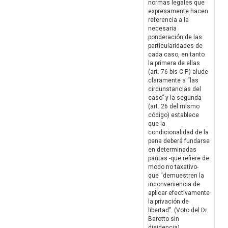
normas legales que
expresamente hacen
referencia a la
necesaria
ponderación de las
particularidades de
cada caso, en tanto
la primera de ellas
(art. 76 bis C.P.) alude
claramente a “las
circunstancias del
caso” y la segunda
(art. 26 del mismo
código) establece
que la
condicionalidad de la
pena deberá fundarse
en determinadas
pautas -que refiere de
modo no taxativo-
que “demuestren la
inconveniencia de
aplicar efectivamente
la privación de
libertad”. (Voto del Dr.
Barotto sin
disidencia)