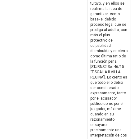
tuitivo, y en ellos se
reafirma la idea de
garantizar -como
base- el debido
proceso legal que se
prodiga al adulto, con
más el plus
protectivo de
culpabilidad
disminuida y encierro
como última ratio de
la función penal
[STJRNS2 Se. 46/15
“FISCALIA II VILLA
REGINA”]. Lo cierto es
que todo ello debió
ser considerado
expresamente, tanto
por el acusador
público como por el
juzgador, máxime
cuando en su
razonamiento
ensayaron
precisamente una
interpretación de dos