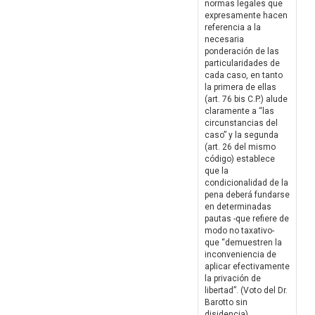
normas legales que
expresamente hacen
referencia a la
necesaria
ponderación de las
particularidades de
cada caso, en tanto
la primera de ellas
(art. 76 bis C.P.) alude
claramente a “las
circunstancias del
caso” y la segunda
(art. 26 del mismo
código) establece
que la
condicionalidad de la
pena deberá fundarse
en determinadas
pautas -que refiere de
modo no taxativo-
que “demuestren la
inconveniencia de
aplicar efectivamente
la privación de
libertad”. (Voto del Dr.
Barotto sin
disidencia)