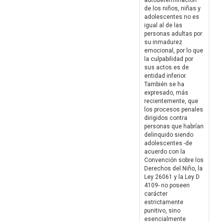
autodeterminación
de los niños, niñas y
adolescentes no es
igual al de las
personas adultas por
su inmadurez
emocional, por lo que
la culpabilidad por
sus actos es de
entidad inferior.
También se ha
expresado, más
recientemente, que
los procesos penales
dirigidos contra
personas que habrían
delinquido siendo
adolescentes -de
acuerdo con la
Convención sobre los
Derechos del Niño, la
Ley 26061 y la Ley D
4109- no poseen
carácter
estrictamente
punitivo, sino
esencialmente