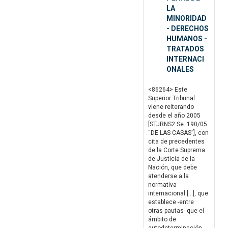
LA
MINORIDAD
- DERECHOS
HUMANOS -
TRATADOS
INTERNACI
ONALES
<86264> Este
Superior Tribunal
viene reiterando
desde el año 2005
[STJRNS2 Se. 190/05
“DE LAS CASAS”], con
cita de precedentes
de la Corte Suprema
de Justicia de la
Nación, que debe
atenderse a la
normativa
internacional […], que
establece -entre
otras pautas- que el
ámbito de