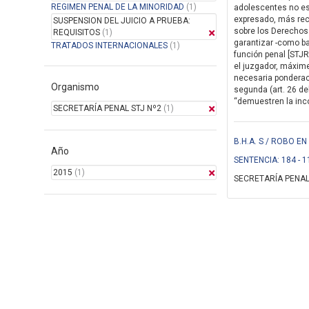
REGIMEN PENAL DE LA MINORIDAD
(1)
adolescentes no es 
expresado, más rec
SUSPENSION DEL JUICIO A PRUEBA:
sobre los Derechos 
REQUISITOS
(1)
garantizar -como ba
TRATADOS INTERNACIONALES
(1)
función penal [STJR
el juzgador, máxim
necesaria ponderaci
Organismo
segunda (art. 26 de
“demuestren la incon
SECRETARÍA PENAL STJ Nº2
(1)
B.H.A. S / ROBO 
Año
SENTENCIA: 184 - 1
2015
(1)
SECRETARÍA PENAL