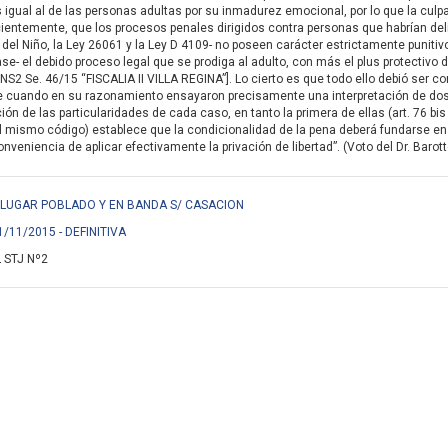
igual al de las personas adultas por su inmadurez emocional, por lo que la culpa
ientemente, que los procesos penales dirigidos contra personas que habrían de
del Niño, la Ley 26061 y la Ley D 4109- no poseen carácter estrictamente punitivo,
se- el debido proceso legal que se prodiga al adulto, con más el plus protectivo d
NS2 Se. 46/15 “FISCALIA II VILLA REGINA”]. Lo cierto es que todo ello debió ser 
e cuando en su razonamiento ensayaron precisamente una interpretación de do
ón de las particularidades de cada caso, en tanto la primera de ellas (art. 76 bis
l mismo código) establece que la condicionalidad de la pena deberá fundarse en
veniencia de aplicar efectivamente la privación de libertad”. (Voto del Dr. Barott
EN LUGAR POBLADO Y EN BANDA S/ CASACION
1/11/2015 - DEFINITIVA
 STJ Nº2