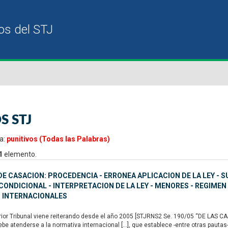
S STJ
a:
punitivos (Todas las Palabras)
1
elemento.
E CASACION: PROCEDENCIA - ERRONEA APLICACION DE LA LEY - S
ONDICIONAL - INTERPRETACION DE LA LEY - MENORES - REGIMEN
 INTERNACIONALES
or Tribunal viene reiterando desde el año 2005 [STJRNS2 Se. 190/05 “DE LAS CAS
ebe atenderse a la normativa internacional […], que establece -entre otras pautas