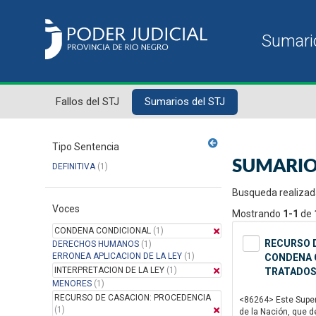
Fallos del STJ
Sumarios del STJ
Tipo Sentencia
SUMARIO
DEFINITIVA
(1)
Busqueda realizad
Voces
Mostrando
1-1
de
CONDENA CONDICIONAL
(1)
RECURSO D
DERECHOS HUMANOS
(1)
ERRONEA APLICACION DE LA LEY
(1)
CONDENA C
INTERPRETACION DE LA LEY
(1)
TRATADOS
MENORES
(1)
RECURSO DE CASACION: PROCEDENCIA
<86264> Este Superi
(1)
de la Nación, que d