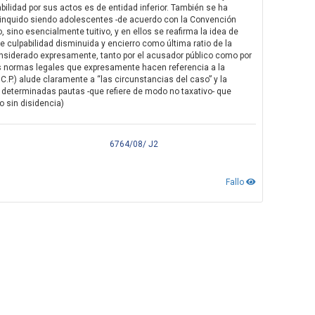
bilidad por sus actos es de entidad inferior. También se ha
linquido siendo adolescentes -de acuerdo con la Convención
 sino esencialmente tuitivo, y en ellos se reafirma la idea de
e culpabilidad disminuida y encierro como última ratio de la
considerado expresamente, tanto por el acusador público como por
s normas legales que expresamente hacen referencia a la
 C.P.) alude claramente a “las circunstancias del caso” y la
 determinadas pautas -que refiere de modo no taxativo- que
o sin disidencia)
6764/08/ J2
Fallo