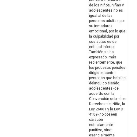
autodeterminación
de los niños, niñas y
adolescentes no es
igual al de las
personas adultas por
su inmadurez
emocional, por lo que
la culpabilidad por
sus actos es de
entidad inferior.
También se ha
expresado, más
recientemente, que
los procesos penales
dirigidos contra
personas que habrían
delinquido siendo
adolescentes -de
acuerdo con la
Convención sobre los
Derechos del Niño, la
Ley 26061 y la Ley D
4109- no poseen
carácter
estrictamente
punitivo, sino
esencialmente