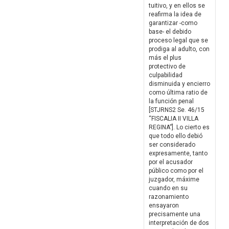
tuitivo, y en ellos se
reafirma la idea de
garantizar -como
base- el debido
proceso legal que se
prodiga al adulto, con
más el plus
protectivo de
culpabilidad
disminuida y encierro
como última ratio de
la función penal
[STJRNS2 Se. 46/15
“FISCALIA II VILLA
REGINA”]. Lo cierto es
que todo ello debió
ser considerado
expresamente, tanto
por el acusador
público como por el
juzgador, máxime
cuando en su
razonamiento
ensayaron
precisamente una
interpretación de dos