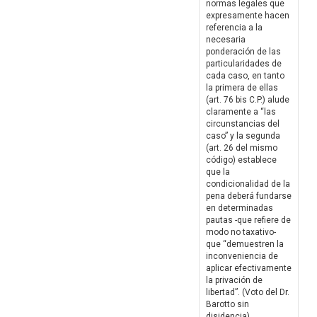
normas legales que
expresamente hacen
referencia a la
necesaria
ponderación de las
particularidades de
cada caso, en tanto
la primera de ellas
(art. 76 bis C.P.) alude
claramente a “las
circunstancias del
caso” y la segunda
(art. 26 del mismo
código) establece
que la
condicionalidad de la
pena deberá fundarse
en determinadas
pautas -que refiere de
modo no taxativo-
que “demuestren la
inconveniencia de
aplicar efectivamente
la privación de
libertad”. (Voto del Dr.
Barotto sin
disidencia)