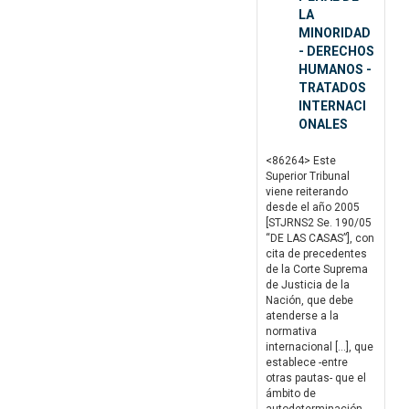
LA
MINORIDAD
- DERECHOS
HUMANOS -
TRATADOS
INTERNACI
ONALES
<86264> Este
Superior Tribunal
viene reiterando
desde el año 2005
[STJRNS2 Se. 190/05
“DE LAS CASAS”], con
cita de precedentes
de la Corte Suprema
de Justicia de la
Nación, que debe
atenderse a la
normativa
internacional […], que
establece -entre
otras pautas- que el
ámbito de