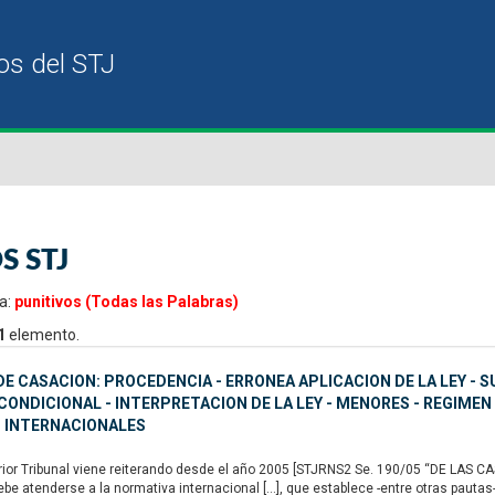
S STJ
a:
punitivos (Todas las Palabras)
1
elemento.
E CASACION: PROCEDENCIA - ERRONEA APLICACION DE LA LEY - S
ONDICIONAL - INTERPRETACION DE LA LEY - MENORES - REGIMEN
 INTERNACIONALES
or Tribunal viene reiterando desde el año 2005 [STJRNS2 Se. 190/05 “DE LAS CAS
ebe atenderse a la normativa internacional […], que establece -entre otras pautas