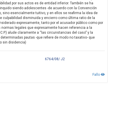
bilidad por sus actos es de entidad inferior. También se ha
linquido siendo adolescentes -de acuerdo con la Convención
 sino esencialmente tuitivo, y en ellos se reafirma la idea de
e culpabilidad disminuida y encierro como última ratio de la
considerado expresamente, tanto por el acusador público como por
s normas legales que expresamente hacen referencia a la
 C.P.) alude claramente a “las circunstancias del caso” y la
 determinadas pautas -que refiere de modo no taxativo- que
o sin disidencia)
6764/08/ J2
Fallo