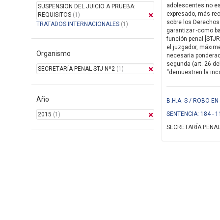
adolescentes no es 
SUSPENSION DEL JUICIO A PRUEBA:
expresado, más rec
REQUISITOS
(1)
sobre los Derechos 
TRATADOS INTERNACIONALES
(1)
garantizar -como ba
función penal [STJR
el juzgador, máxim
Organismo
necesaria ponderaci
segunda (art. 26 de
SECRETARÍA PENAL STJ Nº2
(1)
“demuestren la incon
Año
B.H.A. S / ROBO 
SENTENCIA: 184 - 1
2015
(1)
SECRETARÍA PENAL