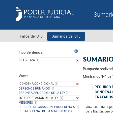
Fallos del STJ
Sumarios del STJ
Tipo Sentencia
SUMARIO
DEFINITIVA
(1)
Busqueda realizad
Voces
Mostrando
1-1
de
CONDENA CONDICIONAL
(1)
RECURSO D
DERECHOS HUMANOS
(1)
CONDENA C
ERRONEA APLICACION DE LA LEY
(1)
TRATADOS
INTERPRETACION DE LA LEY
(1)
MENORES
(1)
RECURSO DE CASACION: PROCEDENCIA
(1)
<86264> Este Superi
REGIMEN PENAL DE LA MINORIDAD
(1)
de la Nación, que d