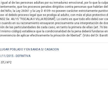
igual al de las personas adultas por su inmadurez emocional, por lo que la culpa
ientemente, que los procesos penales dirigidos contra personas que habrían de
del Niño, la Ley 26061 y la Ley D 4109- no poseen carácter estrictamente punitivo,
se- el debido proceso legal que se prodiga al adulto, con más el plus protectivo d
NS2 Se. 46/15 “FISCALIA II VILLA REGINA”]. Lo cierto es que todo ello debió ser 
e cuando en su razonamiento ensayaron precisamente una interpretación de do
ón de las particularidades de cada caso, en tanto la primera de ellas (art. 76 bis
l mismo código) establece que la condicionalidad de la pena deberá fundarse en
veniencia de aplicar efectivamente la privación de libertad”. (Voto del Dr. Barott
EN LUGAR POBLADO Y EN BANDA S/ CASACION
1/11/2015 - DEFINITIVA
 STJ Nº2