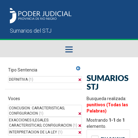
Fallos del STJ
Tipo Sentencia
SUMARIOS
DEFINITIVA
(1)
Sumarios del STJ
STJ
Voces
Manual del Usuario
Busqueda realizada:
punitivos (Todas las
CONCUSION: CARACTERISTICAS;
Palabras)
CONFIGURACION
(1)
Mostrando
1-1
de
1
EXACCIONES ILEGALES:
CARACTERISTICAS; CONFIGURACION
(1)
elemento.
INTERPRETACION DE LA LEY
(1)