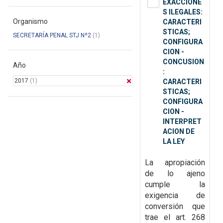
EXACCIONE
S ILEGALES:
Organismo
CARACTERI
STICAS;
SECRETARÍA PENAL STJ Nº2
(1)
CONFIGURA
CION -
CONCUSION
Año
:
2017
(1)
CARACTERI
STICAS;
CONFIGURA
CION -
INTERPRET
ACION DE
LA LEY
La apropiación
de lo ajeno
cumple la
exigencia de
conversión que
trae el art. 268