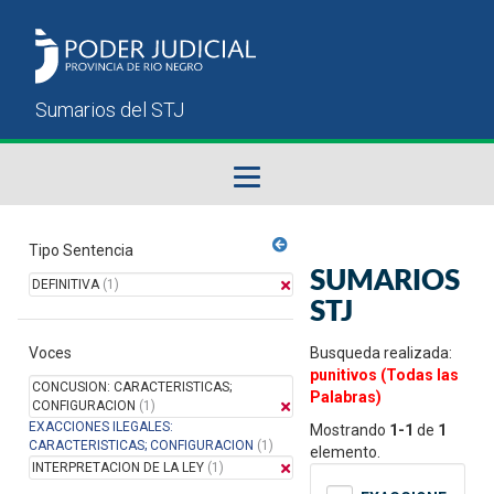
Fallos del STJ
Tipo Sentencia
SUMARIOS
DEFINITIVA
(1)
Sumarios del STJ
STJ
Voces
Manual del Usuario
Busqueda realizada:
punitivos (Todas las
CONCUSION: CARACTERISTICAS;
Palabras)
CONFIGURACION
(1)
EXACCIONES ILEGALES:
Mostrando
1-1
de
1
CARACTERISTICAS; CONFIGURACION
(1)
elemento.
INTERPRETACION DE LA LEY
(1)