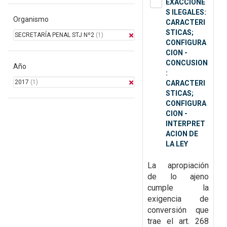
EXACCIONE
S ILEGALES:
Organismo
CARACTERI
STICAS;
SECRETARÍA PENAL STJ Nº2
(1)
CONFIGURA
CION -
CONCUSION
Año
:
2017
(1)
CARACTERI
STICAS;
CONFIGURA
CION -
INTERPRET
ACION DE
LA LEY
La apropiación
de lo ajeno
cumple la
exigencia de
conversión que
trae el art. 268